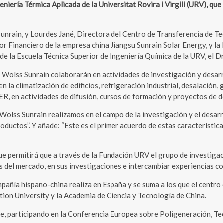
iería Térmica Aplicada de la Universitat Rovira i Virgili (URV), que
nrain, y Lourdes Jané, Directora del Centro de Transferencia de Tecn
or Financiero de la empresa china Jiangsu Sunrain Solar Energy, y la
 la Escuela Técnica Superior de Ingeniería Química de la URV, el Dr
 Wolss Sunrain colaborarán en actividades de investigación y desarr
n la climatización de edificios, refrigeración industrial, desalación
, en actividades de difusión, cursos de formación y proyectos de d
Wolss Sunrain realizamos en el campo de la investigación y el desar
roductos”. Y añade: “Este es el primer acuerdo de estas característi
e permitirá que a través de la Fundación URV el grupo de investigaci
 del mercado, en sus investigaciones e intercambiar experiencias con
ompañía hispano-china realiza en España y se suma a los que el centr
tion University y la Academia de Ciencia y Tecnología de China.
, participando en la Conferencia Europea sobre Poligeneración, Tec