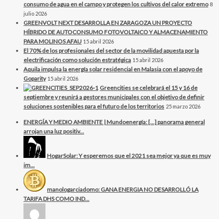
consumo de agua en el campo y protegen los cultivos del calor extremo
8
julio 2026
GREENVOLT NEXT DESARROLLA EN ZARAGOZA UN PROYECTO
HÍBRIDO DE AUTOCONSUMO FOTOVOLTAICO Y ALMACENAMIENTO
PARA MOLINOS AFAU
15 abril 2026
El 70% de los profesionales del sector de la movilidad apuesta por la
electrificación como solución estratégica
15 abril 2026
Aquila impulsa la energía solar residencial en Malasia con el apoyo de
Goparity
15 abril 2026
Greencities se celebrará el 15 y 16 de
septiembre y reunirá a gestores municipales con el objetivo de definir
soluciones sostenibles para el futuro de los territorios
25 marzo 2026
ENERGÍA Y MEDIO AMBIENTE | Mundoenergía: […] panorama general
arrojan una luz positiv...
HogarSolar: Y esperemos que el 2021 sea mejor ya que es muy
im...
manologarciadomo: GANA ENERGIA NO DESARROLLÓ LA
TARIFA DHS COMO IND...