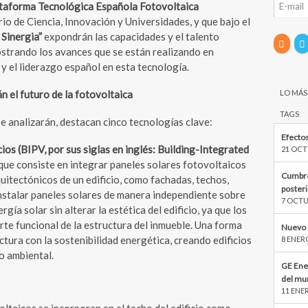
ataforma Tecnológica Española Fotovoltaica
rio de Ciencia, Innovación y Universidades, y que bajo el
Sinergia”
expondrán las capacidades y el talento
strando los avances que se están realizando en
 y el liderazgo español en esta tecnología.
LO MÁS
 el futuro de la fotovoltaica
TAGS
e analizarán, destacan cinco tecnologías clave:
Efectos
cios (BIPV, por sus siglas en inglés: Building-Integrated
21 OCT
que consiste en integrar paneles solares fotovoltaicos
Cumbre
uitectónicos de un edificio, como fachadas, techos,
poster
instalar paneles solares de manera independiente sobre
7 OCTU
gía solar sin alterar la estética del edificio, ya que los
rte funcional de la estructura del inmueble. Una forma
Nuevo 
tura con la sostenibilidad energética, creando edificios
8 ENER
o ambiental.
GE Ene
del mu
11 ENE