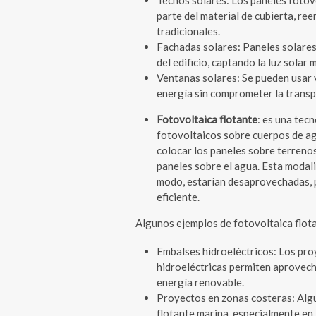
Techos solares: Los paneles fotovo
parte del material de cubierta, r
tradicionales.
Fachadas solares: Paneles solares
del edificio, captando la luz solar
Ventanas solares: Se pueden usar 
energía sin comprometer la transpa
Fotovoltaica flotante
: es una tec
fotovoltaicos sobre cuerpos de ag
colocar los paneles sobre terrenos
paneles sobre el agua. Esta modal
modo, estarían desaprovechadas, 
eficiente.
Algunos ejemplos de fotovoltaica flot
Embalses hidroeléctricos: Los pro
hidroeléctricas permiten aprovech
energía renovable.
Proyectos en zonas costeras: Alg
flotante marina, especialmente en 