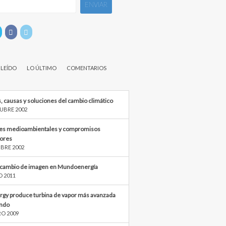
 LEÍDO
LO ÚLTIMO
COMENTARIOS
, causas y soluciones del cambio climático
UBRE 2002
s medioambientales y compromisos
iores
BRE 2002
cambio de imagen en Mundoenergía
O 2011
rgy produce turbina de vapor más avanzada
ndo
RO 2009