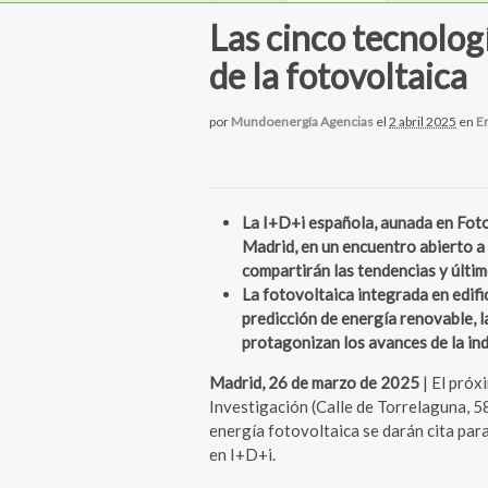
Las cinco tecnolog
de la fotovoltaica
por
Mundoenergía Agencias
el
2 abril 2025
en
En
La I+D+i española, aunada en Fotop
Madrid, en un encuentro abierto a 
compartirán las tendencias y últi
La fotovoltaica integrada en edific
predicción de energía renovable, l
protagonizan los avances de la in
Madrid, 26 de marzo de 2025
| El próx
Investigación (Calle de Torrelaguna, 5
energía fotovoltaica se darán cita para
en I+D+i.