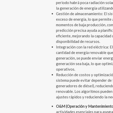
periodo habrá poca radiación solar
la generación de energía utilizan
Gestión de almacenamiento: El si
exceso de energía, lo que permite 
momentos de baja producción, como
predicción precisa ayuda a planifi
eficiente, mejorando la capacidad 
disponibilidad de recursos.
Integración con la red eléctrica: 
cantidad de energía renovable que s
generación, se puede enviar energ
generación sea baja, lo que optimiz
operativos.
Reducción de costos y optimización
sistema puede evitar depender de 
generadores de diésel), reduciend
renovable. Los algoritmos pueden 
ajustes rápidos y reduciendo la ne
O&M (Operación y Mantenimient
actividades esenciales para asegu