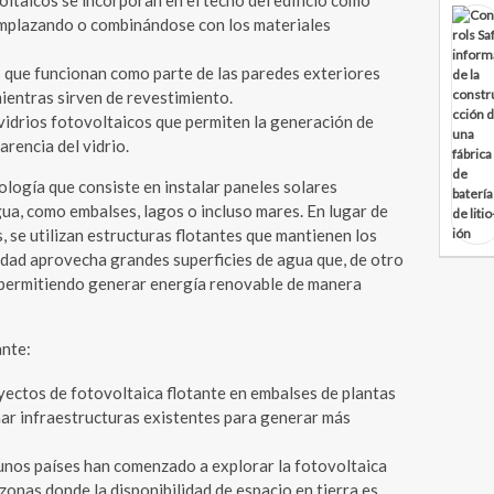
ltaicos se incorporan en el techo del edificio como
eemplazando o combinándose con los materiales
 que funcionan como parte de las paredes exteriores
 mientras sirven de revestimiento.
vidrios fotovoltaicos que permiten la generación de
rencia del vidrio.
nología que consiste en instalar paneles solares
ua, como embalses, lagos o incluso mares. En lugar de
, se utilizan estructuras flotantes que mantienen los
idad aprovecha grandes superficies de agua que, de otro
permitiendo generar energía renovable de manera
ante:
yectos de fotovoltaica flotante en embalses de plantas
ar infraestructuras existentes para generar más
unos países han comenzado a explorar la fotovoltaica
zonas donde la disponibilidad de espacio en tierra es