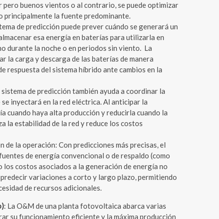
 pero buenos vientos o al contrario, se puede optimizar
do principalmente la fuente predominante.
stema de predicción puede prever cuándo se generará un
almacenar esa energía en baterías para utilizarla en
 durante la noche o en periodos sin viento. La
car la carga y descarga de las baterías de manera
de respuesta del sistema híbrido ante cambios en la
El sistema de predicción también ayuda a coordinar la
e inyectará en la red eléctrica. Al anticipar la
ía cuando haya alta producción y reducirla cuando la
a la estabilidad de la red y reduce los costos
 de la operación: Con predicciones más precisas, el
fuentes de energía convencional o de respaldo (como
o los costos asociados a la generación de energía no
predecir variaciones a corto y largo plazo, permitiendo
cesidad de recursos adicionales.
o)
: La O&M de una planta fotovoltaica abarca varias
rar su funcionamiento eficiente y la máxima producción