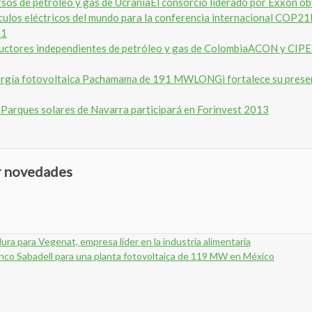
El consorcio liderado por Exxon ob
21
ACON y CIPEF 
LONGi fortalece su prese
Parques solares de Navarra participará en Forinvest 2013
ir novedades
ra para Vegenat, empresa líder en la industria alimentaria
Banco Sabadell para una planta fotovoltaica de 119 MW en México