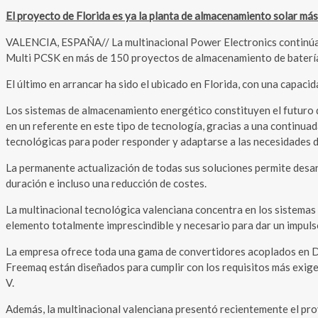
El proyecto de Florida es ya la planta de almacenamiento solar 
VALENCIA, ESPAÑA// La multinacional Power Electronics continúa 
Multi PCSK en más de 150 proyectos de almacenamiento de baterí
El último en arrancar ha sido el ubicado en Florida, con una capac
Los sistemas de almacenamiento energético constituyen el futuro d
en un referente en este tipo de tecnología, gracias a una continua
tecnológicas para poder responder y adaptarse a las necesidades de 
La permanente actualización de todas sus soluciones permite desar
duración e incluso una reducción de costes.
La multinacional tecnológica valenciana concentra en los sistema
elemento totalmente imprescindible y necesario para dar un impul
La empresa ofrece toda una gama de convertidores acoplados en D
Freemaq están diseñados para cumplir con los requisitos más exige
V.
Además, la multinacional valenciana presentó recientemente el pro