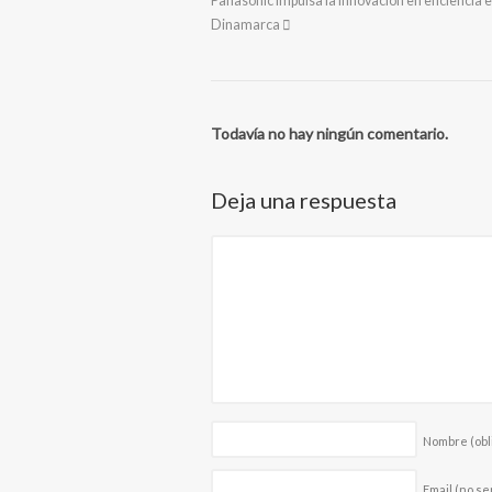
Panasonic impulsa la innovación en eficiencia 
Dinamarca
Todavía no hay ningún comentario.
Deja una respuesta
Nombre
(obl
Email (no se