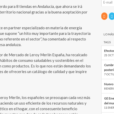
do para 8 tiendas en Andalucía, que ahora se irá
territorio nacional gracias a la buena aceptación por
e en partner especializado en materia de energía
ue supone “un hito muy importante para la trayectoria
LO MÁS
o referente en el sector”, ha comentado al respecto
TAGS
esa andaluza.
Efectos
tor de Mercado de Leroy Merlín España, ha recalcado
21 OCT
ábitos de consumo saludables y sostenibles en el
Cumbre
 como productos. Es lo que nos están demandando los
poster
s de ofrecerles un catálogo de calidad y que inspire
7 OCTU
Nuevo 
8 ENER
Leroy Merlin, los españoles se preocupan cada vez más
GE Ene
aciendo un uso eficiente de los recursos naturales y
del mu
11 ENE
tico en el hogar, con el consecuente beneficio