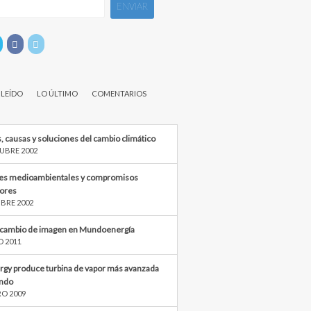
 LEÍDO
LO ÚLTIMO
COMENTARIOS
, causas y soluciones del cambio climático
UBRE 2002
s medioambientales y compromisos
iores
BRE 2002
cambio de imagen en Mundoenergía
O 2011
rgy produce turbina de vapor más avanzada
ndo
RO 2009