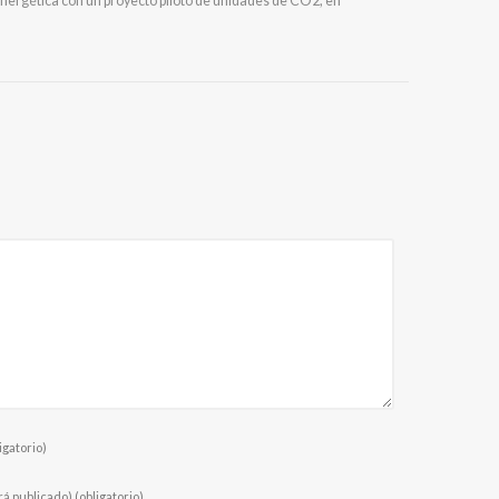
energética con un proyecto piloto de unidades de CO2, en
igatorio)
rá publicado)
(obligatorio)