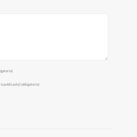
igatorio)
rá publicado)
(obligatorio)