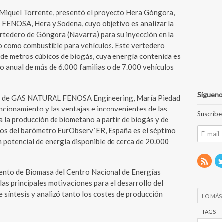
, Miquel Torrente, presentó el proyecto Hera Góngora,
FENOSA, Hera y Sodena, cuyo objetivo es analizar la
ertedero de Góngora (Navarra) para su inyección en la
so como combustible para vehículos. Este vertedero
de metros cúbicos de biogás, cuya energía contenida es
 anual de más de 6.000 familias o de 7.000 vehículos
Sígueno
ás de GAS NATURAL FENOSA Engineering, María Piedad
uncionamiento y las ventajas e inconvenientes de las
Suscríbe
a la producción de biometano a partir de biogás y de
tos del barómetro EurObserv´ER, España es el séptimo
 potencial de energía disponible de cerca de 20.000
amento de Biomasa del Centro Nacional de Energías
las principales motivaciones para el desarrollo del
 síntesis y analizó tanto los costes de producción
LO MÁS
TAGS