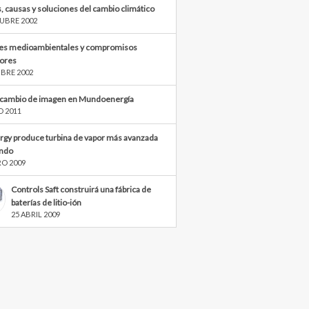
, causas y soluciones del cambio climático
UBRE 2002
s medioambientales y compromisos
iores
BRE 2002
cambio de imagen en Mundoenergía
O 2011
rgy produce turbina de vapor más avanzada
ndo
RO 2009
Controls Saft construirá una fábrica de
baterías de litio-ión
25 ABRIL 2009