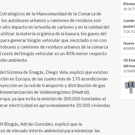
Efectos
21 OCT
 Estratégicos de la Mancomunidad de la Comarca de
 los autobuses urbanos y camiones de residuos son
Cumbre
poster
alto impacto en la huella de carbono y en la calidad del
7 OCTU
 utilizar la materia orgánica de la basura, los gases del
 para generar biogás vehicular que, mezclado o no con
Nuevo 
autobuses y camiones de residuos urbanos de la comarca
8 ENER
l coste del biogás vehicular es un 40% menor respecto
medio ambiente.
GE Ene
del mu
11 ENE
 del Sistema de Enagás, Diego Vela, explicó que existen
ción en Europa, de las cuales más de 170 acondicionan
inyección en la red de transporte y distribución de gas
de biometanización de Valdemingómez (Madrid),
ropa, ya que evita la emisión de 300.000 toneladas al
erar electricidad en aproximadamente 20.000 viviendas
TN Biogás, Adrián González, explicó que la
so de elevado interés ambiental para minimizar las