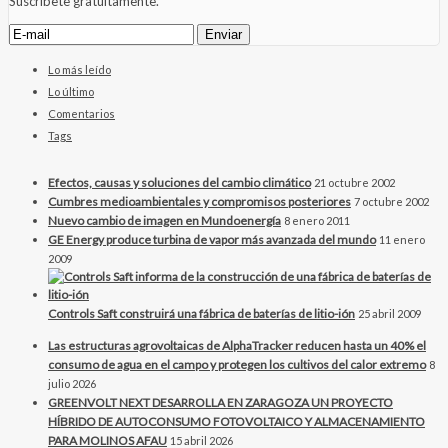
Suscríbete gratuitamente.
Lo más leído
Lo último
Comentarios
Tags
Efectos, causas y soluciones del cambio climático
21 octubre 2002
Cumbres medioambientales y compromisos posteriores
7 octubre 2002
Nuevo cambio de imagen en Mundoenergía
8 enero 2011
GE Energy produce turbina de vapor más avanzada del mundo
11 enero
2009
Controls Saft construirá una fábrica de baterías de litio-ión
25 abril 2009
Las estructuras agrovoltaicas de AlphaTracker reducen hasta un 40% el
consumo de agua en el campo y protegen los cultivos del calor extremo
8
julio 2026
GREENVOLT NEXT DESARROLLA EN ZARAGOZA UN PROYECTO
HÍBRIDO DE AUTOCONSUMO FOTOVOLTAICO Y ALMACENAMIENTO
PARA MOLINOS AFAU
15 abril 2026