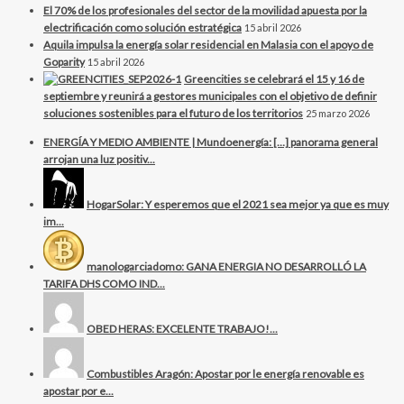
El 70% de los profesionales del sector de la movilidad apuesta por la
electrificación como solución estratégica
15 abril 2026
Aquila impulsa la energía solar residencial en Malasia con el apoyo de
Goparity
15 abril 2026
Greencities se celebrará el 15 y 16 de
septiembre y reunirá a gestores municipales con el objetivo de definir
soluciones sostenibles para el futuro de los territorios
25 marzo 2026
ENERGÍA Y MEDIO AMBIENTE | Mundoenergía: […] panorama general
arrojan una luz positiv...
HogarSolar: Y esperemos que el 2021 sea mejor ya que es muy
im...
manologarciadomo: GANA ENERGIA NO DESARROLLÓ LA
TARIFA DHS COMO IND...
OBED HERAS: EXCELENTE TRABAJO!...
Combustibles Aragón: Apostar por le energía renovable es
apostar por e...