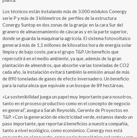
Los técnicos están instalando más de 3.000 módulos Conergy
serie P y más de 3 kilómetros de perfiles de la estructura
Conergy Suntop en dos zonas de la granja: en la cara Sur del
granero de almacenamiento de cáscaras y en la parte superior,
donde se guarda la maquinaria agrícola. El sistema fotovoltaico
generará más de 1,1 millones de kilovatios hora de energía solar
limpia y de bajo coste, para el grupo T&P. Un beneficio que
repercutirá en el medio ambiente, ya que, además de la gran
plantación de almendros, que absorbe varias toneladas de CO2
cada año, la instalación evitará también la emisión anual de más
de 890 toneladas de gases de efecto invernadero. Un beneficio
para la naturaleza que equivale a un bosque de 89 hectáreas.
«La sostenibilidad juega un papel muy importante para nosotros,
tanto en el proceso productivo como en el concepto de negocio
en general”, asegura Sarah Reynolds, Gerente de Proyectos en
T&P. «Con la generación de electricidad verde, estamos dando un
paso importante, que reportará beneficios a nuestra compañía,
tanto a nivel ecológico, como económico. Conergy nos está
apoyando en el proyecto, como socio tecnológico solvente y con