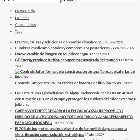
Lo más leído
Lo último
Comentarios
Tags
Efectos, causas y soluciones del cambio climático
21 octubre 2002
Cumbres medioambientales y compromisos posteriores
7 octubre 2002
Nuevo cambio de imagen en Mundoenergía
8 enero 2011
GE Energy produce turbina de vapor más avanzada del mundo
11 enero
2009
Controls Saft construirá una fábrica de baterías de litio-ión
25 abril 2009
Las estructuras agrovoltaicas de AlphaTracker reducen hasta un 40% el
consumo de agua en el campo y protegen los cultivos del calor extremo
8
julio 2026
GREENVOLT NEXT DESARROLLA EN ZARAGOZA UN PROYECTO
HÍBRIDO DE AUTOCONSUMO FOTOVOLTAICO Y ALMACENAMIENTO
PARA MOLINOS AFAU
15 abril 2026
El 70% de los profesionales del sector de la movilidad apuesta por la
electrificación como solución estratégica
15 abril 2026