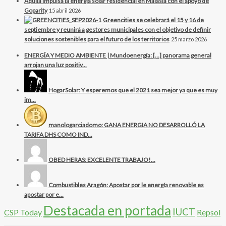
Aquila impulsa la energía solar residencial en Malasia con el apoyo de
Goparity
15 abril 2026
Greencities se celebrará el 15 y 16 de
septiembre y reunirá a gestores municipales con el objetivo de definir
soluciones sostenibles para el futuro de los territorios
25 marzo 2026
ENERGÍA Y MEDIO AMBIENTE | Mundoenergía: […] panorama general
arrojan una luz positiv...
HogarSolar: Y esperemos que el 2021 sea mejor ya que es muy
im...
manologarciadomo: GANA ENERGIA NO DESARROLLÓ LA
TARIFA DHS COMO IND...
OBED HERAS: EXCELENTE TRABAJO!...
Combustibles Aragón: Apostar por le energía renovable es
apostar por e...
Destacada en portada
IUCT
CSP Today
Repsol