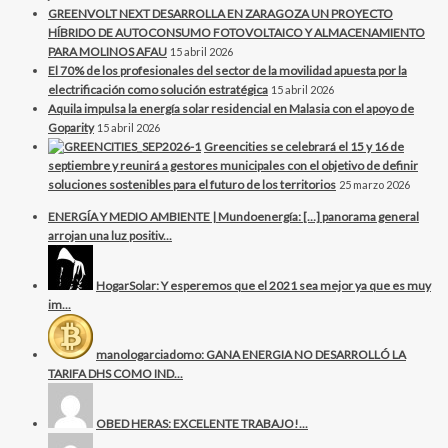
GREENVOLT NEXT DESARROLLA EN ZARAGOZA UN PROYECTO
HÍBRIDO DE AUTOCONSUMO FOTOVOLTAICO Y ALMACENAMIENTO
PARA MOLINOS AFAU
15 abril 2026
El 70% de los profesionales del sector de la movilidad apuesta por la
electrificación como solución estratégica
15 abril 2026
Aquila impulsa la energía solar residencial en Malasia con el apoyo de
Goparity
15 abril 2026
Greencities se celebrará el 15 y 16 de
septiembre y reunirá a gestores municipales con el objetivo de definir
soluciones sostenibles para el futuro de los territorios
25 marzo 2026
ENERGÍA Y MEDIO AMBIENTE | Mundoenergía: […] panorama general
arrojan una luz positiv...
HogarSolar: Y esperemos que el 2021 sea mejor ya que es muy
im...
manologarciadomo: GANA ENERGIA NO DESARROLLÓ LA
TARIFA DHS COMO IND...
OBED HERAS: EXCELENTE TRABAJO!...