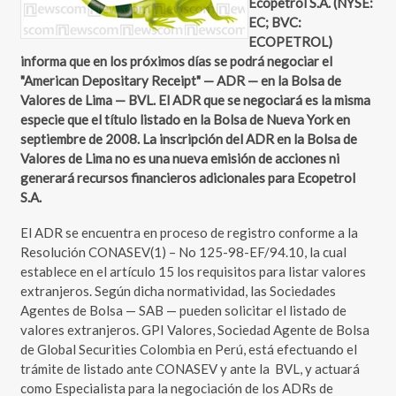
Ecopetrol S.A. (NYSE:
EC; BVC:
ECOPETROL)
informa que en los próximos días se podrá negociar el
"American Depositary Receipt" — ADR — en la Bolsa de
Valores de Lima — BVL. El ADR que se negociará es la misma
especie que el título listado en la Bolsa de Nueva York en
septiembre de 2008. La inscripción del ADR en la Bolsa de
Valores de Lima no es una nueva emisión de acciones ni
generará recursos financieros adicionales para Ecopetrol
S.A.
El ADR se encuentra en proceso de registro conforme a la
Resolución CONASEV(1) – No 125-98-EF/94.10, la cual
establece en el artículo 15 los requisitos para listar valores
extranjeros. Según dicha normatividad, las Sociedades
Agentes de Bolsa — SAB — pueden solicitar el listado de
valores extranjeros. GPI Valores, Sociedad Agente de Bolsa
de Global Securities Colombia en Perú, está efectuando el
trámite de listado ante CONASEV y ante la BVL, y actuará
como Especialista para la negociación de los ADRs de