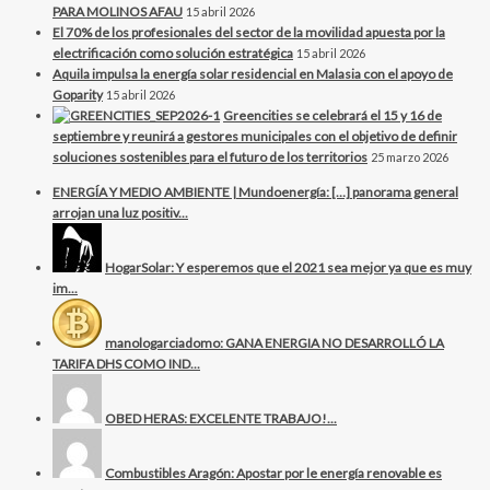
PARA MOLINOS AFAU
15 abril 2026
El 70% de los profesionales del sector de la movilidad apuesta por la
electrificación como solución estratégica
15 abril 2026
Aquila impulsa la energía solar residencial en Malasia con el apoyo de
Goparity
15 abril 2026
Greencities se celebrará el 15 y 16 de
septiembre y reunirá a gestores municipales con el objetivo de definir
soluciones sostenibles para el futuro de los territorios
25 marzo 2026
ENERGÍA Y MEDIO AMBIENTE | Mundoenergía: […] panorama general
arrojan una luz positiv...
HogarSolar: Y esperemos que el 2021 sea mejor ya que es muy
im...
manologarciadomo: GANA ENERGIA NO DESARROLLÓ LA
TARIFA DHS COMO IND...
OBED HERAS: EXCELENTE TRABAJO!...
Combustibles Aragón: Apostar por le energía renovable es