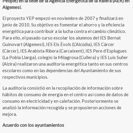
People) en la sede de la Agencia Energética de la Ribera (AER) en
Algemesí.
El proyecto YEP empezó en noviembre de 2007 y finalizará en
junio de 2010. Su objetivo es fomentar el ahorro y la eficiencia
energética para contribuir a la lucha contra el cambio climático.
Para ello, el pasado curso escolar los alumnos del IES Bernat
Guinovart (Algemesí), IES Els Èvols (L’Alcúdia), IES Càrcer
(Càrcer), IES Arabista Ribera (Carcaixent), IES Pere d’Esplugues
(La Pobla Llarga), colegio la Milagrosa (Cullera) y IES Luis Suñer
(Alzira) realizaron una auditoria energética tanto en sus centros
escolares como en las dependencias del Ayuntamiento de sus
respectivos municipios.
La auditoría consistió en la recopilación de información sobre
hábitos de consumo de energía en el centro así como de datos de
consumo en electricidad y en calefación. Posteriormente se
analizó la información recogida y se propusieron acciones de
mejora.
Acuerdo con los ayuntamientos