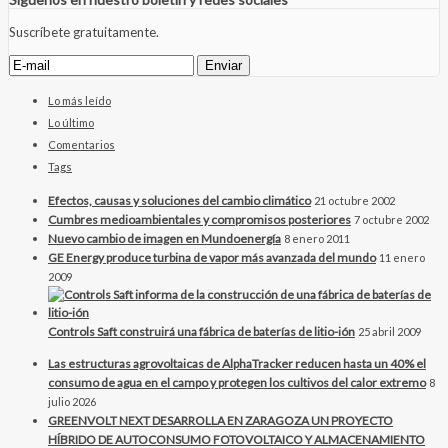
Suscríbete gratuitamente.
Lo más leído
Lo último
Comentarios
Tags
Efectos, causas y soluciones del cambio climático
21 octubre 2002
Cumbres medioambientales y compromisos posteriores
7 octubre 2002
Nuevo cambio de imagen en Mundoenergía
8 enero 2011
GE Energy produce turbina de vapor más avanzada del mundo
11 enero
2009
Controls Saft construirá una fábrica de baterías de litio-ión
25 abril 2009
Las estructuras agrovoltaicas de AlphaTracker reducen hasta un 40% el
consumo de agua en el campo y protegen los cultivos del calor extremo
8
julio 2026
GREENVOLT NEXT DESARROLLA EN ZARAGOZA UN PROYECTO
HÍBRIDO DE AUTOCONSUMO FOTOVOLTAICO Y ALMACENAMIENTO