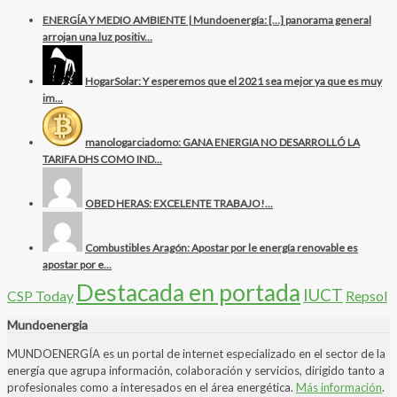
ENERGÍA Y MEDIO AMBIENTE | Mundoenergía: […] panorama general
arrojan una luz positiv...
HogarSolar: Y esperemos que el 2021 sea mejor ya que es muy
im...
manologarciadomo: GANA ENERGIA NO DESARROLLÓ LA
TARIFA DHS COMO IND...
OBED HERAS: EXCELENTE TRABAJO!...
Combustibles Aragón: Apostar por le energía renovable es
apostar por e...
Destacada en portada
IUCT
CSP Today
Repsol
Mundoenergia
MUNDOENERGÍA es un portal de internet especializado en el sector de la
energía que agrupa información, colaboración y servicios, dirigido tanto a
profesionales como a interesados en el área energética.
Más información
.