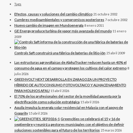
Tags
Efectos, causas y soluciones del cambio climático
21 octubre 2002
Cumbres medioambientales y compromisos posteriores
7 octubre 2002
Nuevo cambio de imagen en Mundoenergía
8 enero 2011
GE Energy produce turbina de vapor más avanzada del mundo
11 enero
2009
Controls Saft construirá una fábrica de baterías de litio-ión
25 abril 2009
Las estructuras agrovoltaicas de AlphaTracker reducen hasta un 40% el
consumo de agua en el campo y protegen los cultivos del calor extremo
8
julio 2026
GREENVOLT NEXT DESARROLLA EN ZARAGOZA UN PROYECTO
HÍBRIDO DE AUTOCONSUMO FOTOVOLTAICO Y ALMACENAMIENTO
PARA MOLINOS AFAU
15 abril 2026
El 70% de los profesionales del sector de la movilidad apuesta por la
electrificación como solución estratégica
15 abril 2026
Aquila impulsa la energía solar residencial en Malasia con el apoyo de
Goparity
15 abril 2026
Greencities se celebrará el 15 y 16 de
septiembre y reunirá a gestores municipales con el objetivo de definir
soluciones sostenibles para el futuro de los territorios
25 marzo 2026