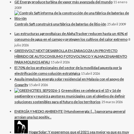
GE Energy produce turbina de vapor más avanzada del mundo
11 enero
2009
Controls Saft construirá una fábrica de baterías de litio-ión
25 abril 2009
Las estructuras agrovoltaicas de AlphaTracker reducen hasta un 40% el
consumo de agua en el campo y protegen los cultivos del calor extremo
8
julio 2026
GREENVOLT NEXT DESARROLLA EN ZARAGOZA UN PROYECTO
HÍBRIDO DE AUTOCONSUMO FOTOVOLTAICO Y ALMACENAMIENTO
PARA MOLINOS AFAU
15 abril 2026
El 70% de los profesionales del sector de la movilidad apuesta por la
electrificación como solución estratégica
15 abril 2026
Aquila impulsa la energía solar residencial en Malasia con el apoyo de
Goparity
15 abril 2026
Greencities se celebrará el 15 y 16 de
septiembre y reunirá a gestores municipales con el objetivo de definir
soluciones sostenibles para el futuro de los territorios
25 marzo 2026
ENERGÍA Y MEDIO AMBIENTE | Mundoenergía: […] panorama general
arrojan una luz positiv...
HogarSolar: Y esperemos que el 2021 sea mejor ya que es muy