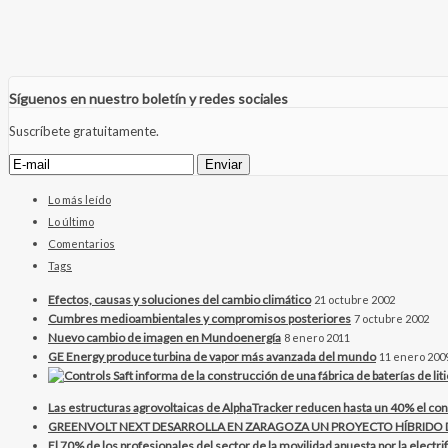
Síguenos en nuestro boletín y redes sociales
Suscríbete gratuitamente.
Lo más leído
Lo último
Comentarios
Tags
Efectos, causas y soluciones del cambio climático
21 octubre 2002
Cumbres medioambientales y compromisos posteriores
7 octubre 2002
Nuevo cambio de imagen en Mundoenergía
8 enero 2011
GE Energy produce turbina de vapor más avanzada del mundo
11 enero 200
Las estructuras agrovoltaicas de AlphaTracker reducen hasta un 40% el con
GREENVOLT NEXT DESARROLLA EN ZARAGOZA UN PROYECTO HÍBRID
El 70% de los profesionales del sector de la movilidad apuesta por la electr