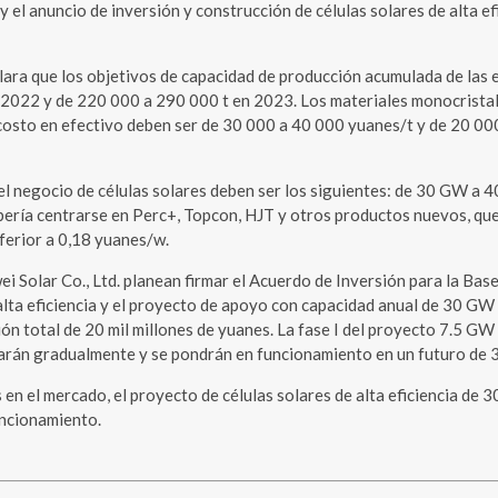
za y el anuncio de inversión y construcción de células solares de alta
lara que los objetivos de capacidad de producción acumulada de las e
2022 y de 220 000 a 290 000 t en 2023. Los materiales monocristalin
l costo en efectivo deben ser de 30 000 a 40 000 yuanes/t y de 20 0
 el negocio de células solares deben ser los siguientes: de 30 GW
ría centrarse en Perc+, Topcon, HJT y otros productos nuevos, que 
nferior a 0,18 yuanes/w.
ei Solar Co., Ltd. planean firmar el Acuerdo de Inversión para la Ba
 alta eficiencia y el proyecto de apoyo con capacidad anual de 30 GW
ón total de 20 mil millones de yuanes. La fase I del proyecto 7.5 GW
rán gradualmente y se pondrán en funcionamiento en un futuro de 3
s en el mercado, el proyecto de células solares de alta eficiencia d
uncionamiento.