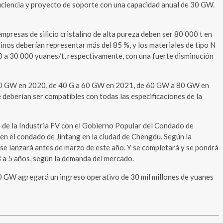
 eficiencia y proyecto de soporte con una capacidad anual de 30 GW.
mpresas de silicio cristalino de alta pureza deben ser 80 000 t en
os deberían representar más del 85 %, y los materiales de tipo N
00 a 30 000 yuanes/t, respectivamente, con una fuerte disminución
 a 40 GW en 2020, de 40 G a 60 GW en 2021, de 60 GW a 80 GW en
deberían ser compatibles con todas las especificaciones de la
se de la Industria FV con el Gobierno Popular del Condado de
 en el condado de Jintang en la ciudad de Chengdu. Según la
 se lanzará antes de marzo de este año. Y se completará y se pondrá
 a 5 años, según la demanda del mercado.
e 30 GW agregará un ingreso operativo de 30 mil millones de yuanes