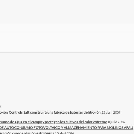
9
Controls Saft construirá una fábrica de baterías de litio-ión
25 abril 2009
sumo de agua en el campo y protegen los cultivos del calor extremo
8 julio 2026
O DE AUTOCONSUMO FOTOVOLTAICO Y ALMACENAMIENTO PARA MOLINOS AFAU
ificación como solución estratégica
15 abril 2026