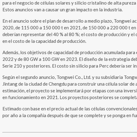
para el negocio de células solares y silicio cristalino de alta pure
Estos anuncios van a causar un gran impacto en la industria.
En el anuncio sobre el plan de desarrollo a medio plazo, Tongwei ac
2020, de 115 000 a 150 000 t en 2021, de 150 000 a 220 000 t en 
deberían representar del 40 % al 80 %; el costo de producción y e
en el costo de la capacidad de producción.
Además, los objetivos de capacidad de producción acumulada para
2022 y de 80 GW a 100 GW en 2023. El diseño de la estrategia debe
Serie 210 y posteriores. El costo sin silicio para Perc debería ser i
Según el segundo anuncio, Tongwei Co., Ltd. y su subsidiaria Tongw
Jintang de la ciudad de Chengdu para construir una célula solar de
estimación, el proyecto se implementará por etapas con una inversi
en funcionamiento en 2021. Los proyectos posteriores se completa
Estimado con base en el precio actual de las células convencionale
por año a la compañía después de que se complete y se ponga en f