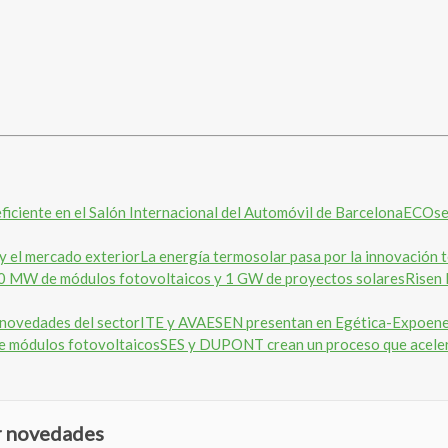
ECOser
La energía termosolar pasa por la innovación 
Risen 
ITE y AVAESEN presentan en Egética-Expoener
SES y DUPONT crean un proceso que aceler
ir novedades