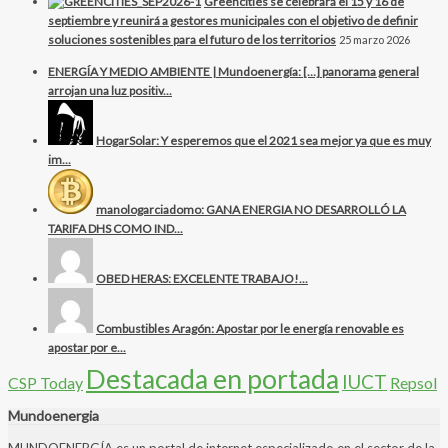
Greencities se celebrará el 15 y 16 de
septiembre y reunirá a gestores municipales con el objetivo de definir
soluciones sostenibles para el futuro de los territorios
25 marzo 2026
ENERGÍA Y MEDIO AMBIENTE | Mundoenergía: […] panorama general
arrojan una luz positiv...
HogarSolar: Y esperemos que el 2021 sea mejor ya que es muy
im...
manologarciadomo: GANA ENERGIA NO DESARROLLÓ LA
TARIFA DHS COMO IND...
OBED HERAS: EXCELENTE TRABAJO!...
Combustibles Aragón: Apostar por le energía renovable es
apostar por e...
Destacada en portada
IUCT
CSP Today
Repsol
Mundoenergia
MUNDOENERGÍA es un portal de internet especializado en el sector de la