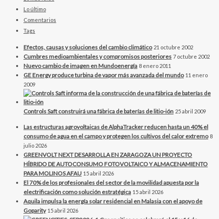
Lo último
Comentarios
Tags
Efectos, causas y soluciones del cambio climático
21 octubre 2002
Cumbres medioambientales y compromisos posteriores
7 octubre 2002
Nuevo cambio de imagen en Mundoenergía
8 enero 2011
GE Energy produce turbina de vapor más avanzada del mundo
11 enero
2009
Controls Saft construirá una fábrica de baterías de litio-ión
25 abril 2009
Las estructuras agrovoltaicas de AlphaTracker reducen hasta un 40% el
consumo de agua en el campo y protegen los cultivos del calor extremo
8
julio 2026
GREENVOLT NEXT DESARROLLA EN ZARAGOZA UN PROYECTO
HÍBRIDO DE AUTOCONSUMO FOTOVOLTAICO Y ALMACENAMIENTO
PARA MOLINOS AFAU
15 abril 2026
El 70% de los profesionales del sector de la movilidad apuesta por la
electrificación como solución estratégica
15 abril 2026
Aquila impulsa la energía solar residencial en Malasia con el apoyo de
Goparity
15 abril 2026