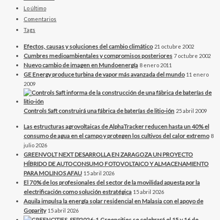
Lo último
Comentarios
Tags
Efectos, causas y soluciones del cambio climático
21 octubre 2002
Cumbres medioambientales y compromisos posteriores
7 octubre 2002
Nuevo cambio de imagen en Mundoenergía
8 enero 2011
GE Energy produce turbina de vapor más avanzada del mundo
11 enero
2009
Controls Saft construirá una fábrica de baterías de litio-ión
25 abril 2009
Las estructuras agrovoltaicas de AlphaTracker reducen hasta un 40% el
consumo de agua en el campo y protegen los cultivos del calor extremo
8
julio 2026
GREENVOLT NEXT DESARROLLA EN ZARAGOZA UN PROYECTO
HÍBRIDO DE AUTOCONSUMO FOTOVOLTAICO Y ALMACENAMIENTO
PARA MOLINOS AFAU
15 abril 2026
El 70% de los profesionales del sector de la movilidad apuesta por la
electrificación como solución estratégica
15 abril 2026
Aquila impulsa la energía solar residencial en Malasia con el apoyo de
Goparity
15 abril 2026
Greencities se celebrará el 15 y 16 de