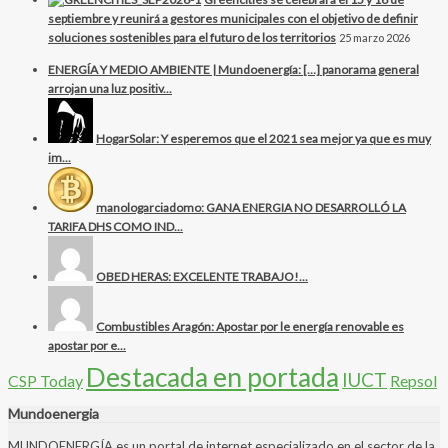
septiembre y reunirá a gestores municipales con el objetivo de definir
soluciones sostenibles para el futuro de los territorios
25 marzo 2026
ENERGÍA Y MEDIO AMBIENTE | Mundoenergía: […] panorama general
arrojan una luz positiv...
HogarSolar: Y esperemos que el 2021 sea mejor ya que es muy
im...
manologarciadomo: GANA ENERGIA NO DESARROLLÓ LA
TARIFA DHS COMO IND...
OBED HERAS: EXCELENTE TRABAJO!...
Combustibles Aragón: Apostar por le energía renovable es
apostar por e...
Destacada en portada
IUCT
CSP Today
Repsol
Mundoenergia
MUNDOENERGÍA es un portal de internet especializado en el sector de la