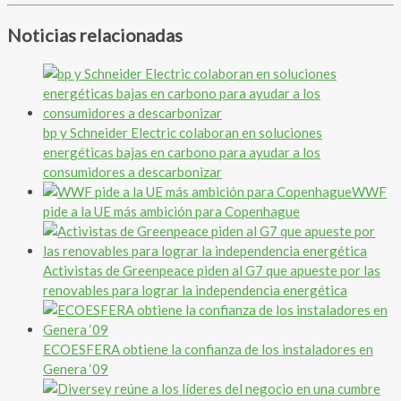
Noticias relacionadas
bp y Schneider Electric colaboran en soluciones
energéticas bajas en carbono para ayudar a los
consumidores a descarbonizar
WWF
pide a la UE más ambición para Copenhague
Activistas de Greenpeace piden al G7 que apueste por las
renovables para lograr la independencia energética
ECOESFERA obtiene la confianza de los instaladores en
Genera ‘09