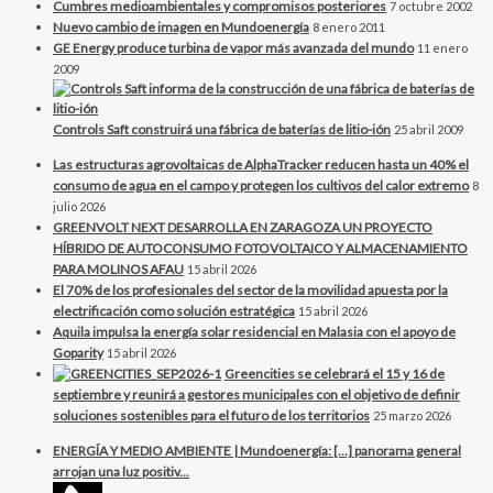
Cumbres medioambientales y compromisos posteriores
7 octubre 2002
Nuevo cambio de imagen en Mundoenergía
8 enero 2011
GE Energy produce turbina de vapor más avanzada del mundo
11 enero
2009
Controls Saft construirá una fábrica de baterías de litio-ión
25 abril 2009
Las estructuras agrovoltaicas de AlphaTracker reducen hasta un 40% el
consumo de agua en el campo y protegen los cultivos del calor extremo
8
julio 2026
GREENVOLT NEXT DESARROLLA EN ZARAGOZA UN PROYECTO
HÍBRIDO DE AUTOCONSUMO FOTOVOLTAICO Y ALMACENAMIENTO
PARA MOLINOS AFAU
15 abril 2026
El 70% de los profesionales del sector de la movilidad apuesta por la
electrificación como solución estratégica
15 abril 2026
Aquila impulsa la energía solar residencial en Malasia con el apoyo de
Goparity
15 abril 2026
Greencities se celebrará el 15 y 16 de
septiembre y reunirá a gestores municipales con el objetivo de definir
soluciones sostenibles para el futuro de los territorios
25 marzo 2026
ENERGÍA Y MEDIO AMBIENTE | Mundoenergía: […] panorama general
arrojan una luz positiv...