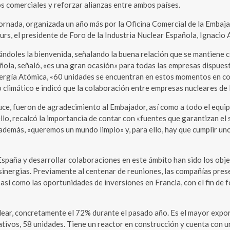
os comerciales y reforzar alianzas entre ambos países.
ornada, organizada un año más por la Oficina Comercial de la Embaja
, el presidente de Foro de la Industria Nuclear Española, Ignacio Ar
dándoles la bienvenida, señalando la buena relación que se mantiene
ola, señaló, «es una gran ocasión» para todas las empresas dispuest
nergía Atómica, «60 unidades se encuentran en estos momentos en con
o climático e indicó que la colaboración entre empresas nucleares de
uce, fueron de agradecimiento al Embajador, así como a todo el equip
lo, recalcó la importancia de contar con «fuentes que garantizan el s
, además, «queremos un mundo limpio» y, para ello, hay que cumplir u
 España y desarrollar colaboraciones en este ámbito han sido los ob
sinergias. Previamente al centenar de reuniones, las compañías pres
 así como las oportunidades de inversiones en Francia, con el fin de
lear, concretamente el 72% durante el pasado año. Es el mayor exporta
tivos, 58 unidades. Tiene un reactor en construcción y cuenta con u