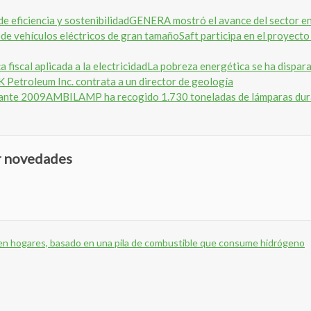
GENERA mostró el avance del sector ener
Saft participa en el proyect
La pobreza energética se ha disparado
 Petroleum Inc. contrata a un director de geología
AMBILAMP ha recogido 1.730 toneladas de lámparas du
ir novedades
d en hogares, basado en una pila de combustible que consume hidrógeno