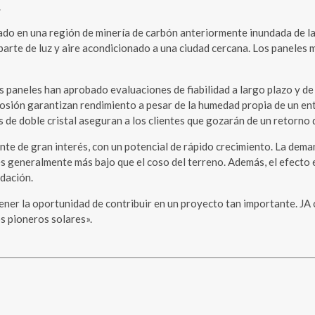
.
do en una región de minería de carbón anteriormente inundada de la 
arte de luz y aire acondicionado a una ciudad cercana. Los paneles m
os paneles han aprobado evaluaciones de fiabilidad a largo plazo y de
rrosión garantizan rendimiento a pesar de la humedad propia de un en
s de doble cristal aseguran a los clientes que gozarán de un retorno 
e de gran interés, con un potencial de rápido crecimiento. La dema
a es generalmente más bajo que el coso del terreno. Además, el efect
adación.
ener la oportunidad de contribuir en un proyecto tan importante. JA
os pioneros solares».