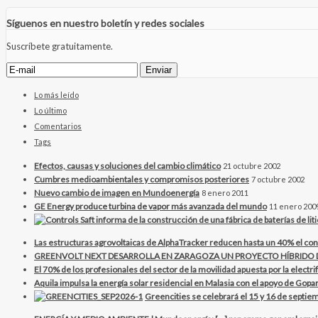
Síguenos en nuestro boletín y redes sociales
Suscríbete gratuitamente.
Lo más leído
Lo último
Comentarios
Tags
Efectos, causas y soluciones del cambio climático
21 octubre 2002
Cumbres medioambientales y compromisos posteriores
7 octubre 2002
Nuevo cambio de imagen en Mundoenergía
8 enero 2011
GE Energy produce turbina de vapor más avanzada del mundo
11 enero 200
Las estructuras agrovoltaicas de AlphaTracker reducen hasta un 40% el con
GREENVOLT NEXT DESARROLLA EN ZARAGOZA UN PROYECTO HÍBRID
El 70% de los profesionales del sector de la movilidad apuesta por la electr
Aquila impulsa la energía solar residencial en Malasia con el apoyo de Gopar
Greencities se celebrará el 15 y 16 de septiem