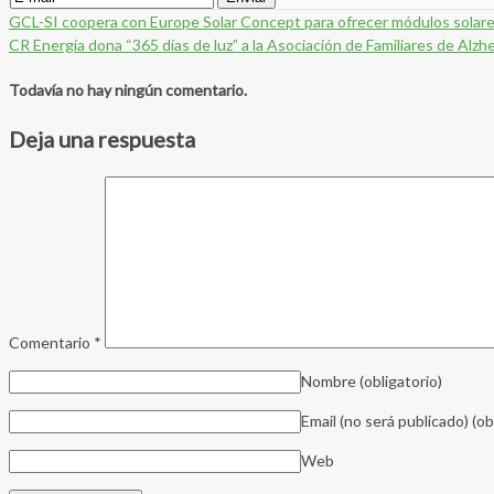
GCL-SI coopera con Europe Solar Concept para ofrecer módulos solar
CR Energía dona “365 días de luz” a la Asociación de Familiares de Alzh
Todavía no hay ningún comentario.
Deja una respuesta
Comentario
*
Nombre
(obligatorio)
Email (no será publicado)
(ob
Web