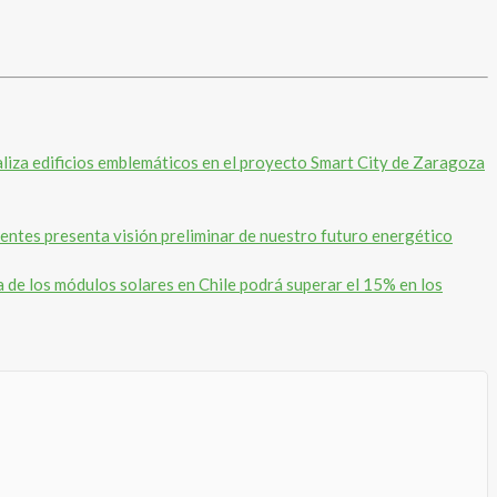
liza edificios emblemáticos en el proyecto Smart City de Zaragoza
entes presenta visión preliminar de nuestro futuro energético
ia de los módulos solares en Chile podrá superar el 15% en los