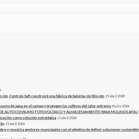
9
Controls Saft construirá una fábrica de baterías de litio-ión
25 abril 2009
sumo de agua en el campo y protegen los cultivos del calor extremo
8 julio 2026
O DE AUTOCONSUMO FOTOVOLTAICO Y ALMACENAMIENTO PARA MOLINOS AFAU
ificación como solución estratégica
15 abril 2026
ity
15 abril 2026
bre y reunirá a gestores municipales con el objetivo de definir soluciones sostenibles 