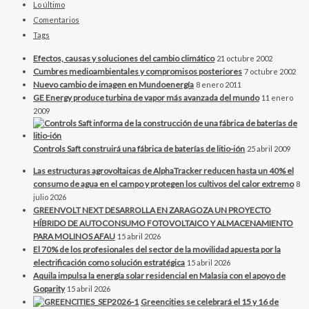
Lo último
Comentarios
Tags
Efectos, causas y soluciones del cambio climático
21 octubre 2002
Cumbres medioambientales y compromisos posteriores
7 octubre 2002
Nuevo cambio de imagen en Mundoenergía
8 enero 2011
GE Energy produce turbina de vapor más avanzada del mundo
11 enero
2009
Controls Saft construirá una fábrica de baterías de litio-ión
25 abril 2009
Las estructuras agrovoltaicas de AlphaTracker reducen hasta un 40% el
consumo de agua en el campo y protegen los cultivos del calor extremo
8
julio 2026
GREENVOLT NEXT DESARROLLA EN ZARAGOZA UN PROYECTO
HÍBRIDO DE AUTOCONSUMO FOTOVOLTAICO Y ALMACENAMIENTO
PARA MOLINOS AFAU
15 abril 2026
El 70% de los profesionales del sector de la movilidad apuesta por la
electrificación como solución estratégica
15 abril 2026
Aquila impulsa la energía solar residencial en Malasia con el apoyo de
Goparity
15 abril 2026
Greencities se celebrará el 15 y 16 de