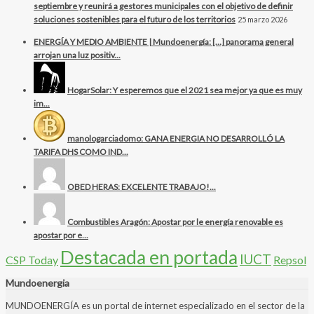
septiembre y reunirá a gestores municipales con el objetivo de definir
soluciones sostenibles para el futuro de los territorios
25 marzo 2026
ENERGÍA Y MEDIO AMBIENTE | Mundoenergía: […] panorama general
arrojan una luz positiv...
HogarSolar: Y esperemos que el 2021 sea mejor ya que es muy
im...
manologarciadomo: GANA ENERGIA NO DESARROLLÓ LA
TARIFA DHS COMO IND...
OBED HERAS: EXCELENTE TRABAJO!...
Combustibles Aragón: Apostar por le energía renovable es
apostar por e...
Destacada en portada
IUCT
CSP Today
Repsol
Mundoenergia
MUNDOENERGÍA es un portal de internet especializado en el sector de la