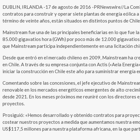
DUBLIN, IRLANDA -17 de agosto de 2016 -PRNewswire//La Comisión
contratos para construir y operar siete plantas de energía eólica
término de veinte años, están situados en distintos puntos de Chile
Mainstream fue una de las principales beneficiarias en lo que fue l
85.000 gigavatios hora (GWh) por poco más de 12.000 gigavatios de
que Mainstream participa independientemente en una licitación ch
Desde que entró en el mercado chileno en 2009, Mainstream ha crea
en Chile. A través de su empresa conjunta con Actis («Aela Energí
iniciar la construcción en Chile este año para suministrar energí
Comentando sobre las concesiones, el jefe ejecutivo de Mainstream
renovable en los mercados energéticos emergentes de alto crecimie
desde 2021. En los meses próximos me reuniré con los directores ej
proyectos.
Prosiguió: «Hemos desarrollado y obtenido contratos para proyect
costear nuestros proyectos a medida que aumentamos nuestra emoc
US$117,5 millones para nuestra plataforma africana, en la que part