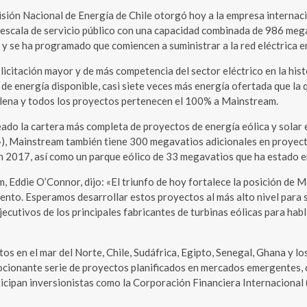
 Nacional de Energía de Chile otorgó hoy a la empresa internaci
 a escala de servicio público con una capacidad combinada de 986 me
 y se ha programado que comiencen a suministrar a la red eléctrica e
a licitación mayor y de más competencia del sector eléctrico en la hi
 energía disponible, casi siete veces más energía ofertada que la q
ilena y todos los proyectos pertenecen el 100% a Mainstream.
do la cartera más completa de proyectos de energía eólica y solar e
a»), Mainstream también tiene 300 megavatios adicionales en proyect
a en 2017, así como un parque eólico de 33 megavatios que ha estado
, Eddie O’Connor, dijo: «El triunfo de hoy fortalece la posición de
nto. Esperamos desarrollar estos proyectos al más alto nivel para s
ecutivos de los principales fabricantes de turbinas eólicas para hab
os en el mar del Norte, Chile, Sudáfrica, Egipto, Senegal, Ghana y
ionante serie de proyectos planificados en mercados emergentes, co
icipan inversionistas como la Corporación Financiera Internacional (