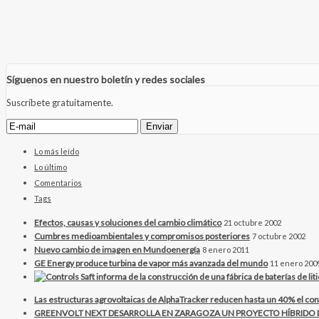
Síguenos en nuestro boletín y redes sociales
Suscríbete gratuitamente.
Lo más leído
Lo último
Comentarios
Tags
Efectos, causas y soluciones del cambio climático
21 octubre 2002
Cumbres medioambientales y compromisos posteriores
7 octubre 2002
Nuevo cambio de imagen en Mundoenergía
8 enero 2011
GE Energy produce turbina de vapor más avanzada del mundo
11 enero 200
Las estructuras agrovoltaicas de AlphaTracker reducen hasta un 40% el con
GREENVOLT NEXT DESARROLLA EN ZARAGOZA UN PROYECTO HÍBRID