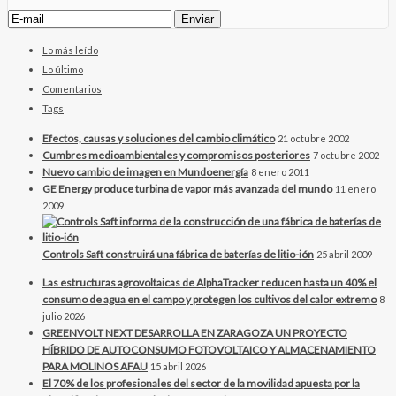
Lo más leído
Lo último
Comentarios
Tags
Efectos, causas y soluciones del cambio climático
21 octubre 2002
Cumbres medioambientales y compromisos posteriores
7 octubre 2002
Nuevo cambio de imagen en Mundoenergía
8 enero 2011
GE Energy produce turbina de vapor más avanzada del mundo
11 enero
2009
Controls Saft construirá una fábrica de baterías de litio-ión
25 abril 2009
Las estructuras agrovoltaicas de AlphaTracker reducen hasta un 40% el
consumo de agua en el campo y protegen los cultivos del calor extremo
8
julio 2026
GREENVOLT NEXT DESARROLLA EN ZARAGOZA UN PROYECTO
HÍBRIDO DE AUTOCONSUMO FOTOVOLTAICO Y ALMACENAMIENTO
PARA MOLINOS AFAU
15 abril 2026
El 70% de los profesionales del sector de la movilidad apuesta por la