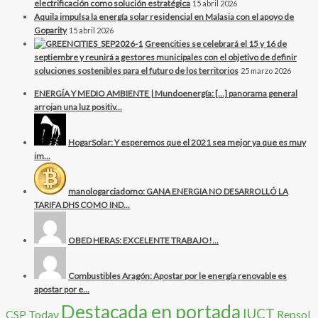
electrificación como solución estratégica
15 abril 2026
Aquila impulsa la energía solar residencial en Malasia con el apoyo de
Goparity
15 abril 2026
Greencities se celebrará el 15 y 16 de
septiembre y reunirá a gestores municipales con el objetivo de definir
soluciones sostenibles para el futuro de los territorios
25 marzo 2026
ENERGÍA Y MEDIO AMBIENTE | Mundoenergía: […] panorama general
arrojan una luz positiv...
HogarSolar: Y esperemos que el 2021 sea mejor ya que es muy
im...
manologarciadomo: GANA ENERGIA NO DESARROLLÓ LA
TARIFA DHS COMO IND...
OBED HERAS: EXCELENTE TRABAJO!...
Combustibles Aragón: Apostar por le energía renovable es
apostar por e...
Destacada en portada
IUCT
CSP Today
Repsol