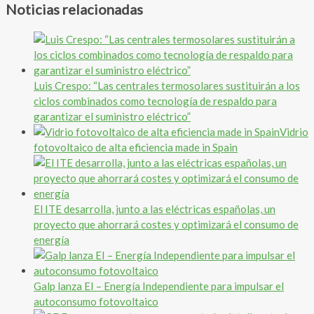
Noticias relacionadas
Luis Crespo: “Las centrales termosolares sustituirán a los
ciclos combinados como tecnología de respaldo para
garantizar el suministro eléctrico”
Vidrio
fotovoltaico de alta eficiencia made in Spain
El ITE desarrolla, junto a las eléctricas españolas, un
proyecto que ahorrará costes y optimizará el consumo de
energía
Galp lanza EI – Energía Independiente para impulsar el
autoconsumo fotovoltaico