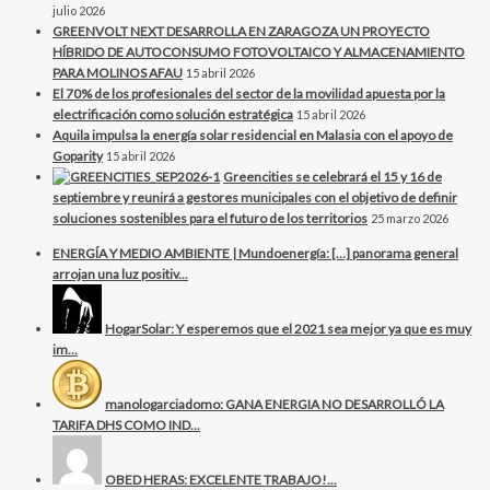
julio 2026
GREENVOLT NEXT DESARROLLA EN ZARAGOZA UN PROYECTO
HÍBRIDO DE AUTOCONSUMO FOTOVOLTAICO Y ALMACENAMIENTO
PARA MOLINOS AFAU
15 abril 2026
El 70% de los profesionales del sector de la movilidad apuesta por la
electrificación como solución estratégica
15 abril 2026
Aquila impulsa la energía solar residencial en Malasia con el apoyo de
Goparity
15 abril 2026
Greencities se celebrará el 15 y 16 de
septiembre y reunirá a gestores municipales con el objetivo de definir
soluciones sostenibles para el futuro de los territorios
25 marzo 2026
ENERGÍA Y MEDIO AMBIENTE | Mundoenergía: […] panorama general
arrojan una luz positiv...
HogarSolar: Y esperemos que el 2021 sea mejor ya que es muy
im...
manologarciadomo: GANA ENERGIA NO DESARROLLÓ LA
TARIFA DHS COMO IND...
OBED HERAS: EXCELENTE TRABAJO!...