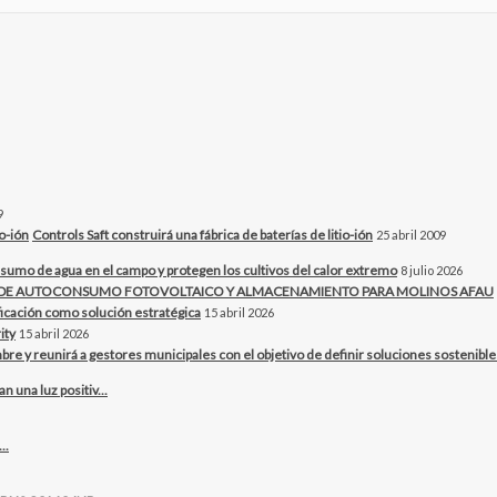
9
Controls Saft construirá una fábrica de baterías de litio-ión
25 abril 2009
sumo de agua en el campo y protegen los cultivos del calor extremo
8 julio 2026
O DE AUTOCONSUMO FOTOVOLTAICO Y ALMACENAMIENTO PARA MOLINOS AFAU
ificación como solución estratégica
15 abril 2026
ity
15 abril 2026
bre y reunirá a gestores municipales con el objetivo de definir soluciones sostenibles 
una luz positiv...
..