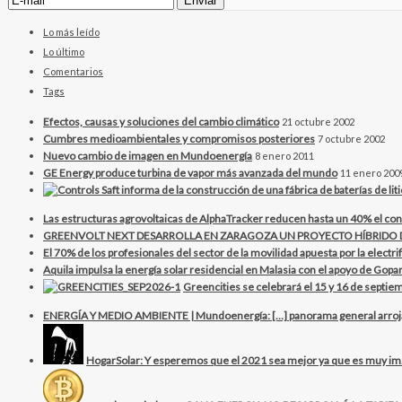
Lo más leído
Lo último
Comentarios
Tags
Efectos, causas y soluciones del cambio climático
21 octubre 2002
Cumbres medioambientales y compromisos posteriores
7 octubre 2002
Nuevo cambio de imagen en Mundoenergía
8 enero 2011
GE Energy produce turbina de vapor más avanzada del mundo
11 enero 200
Las estructuras agrovoltaicas de AlphaTracker reducen hasta un 40% el con
GREENVOLT NEXT DESARROLLA EN ZARAGOZA UN PROYECTO HÍBRID
El 70% de los profesionales del sector de la movilidad apuesta por la electr
Aquila impulsa la energía solar residencial en Malasia con el apoyo de Gopar
Greencities se celebrará el 15 y 16 de septiem
ENERGÍA Y MEDIO AMBIENTE | Mundoenergía: […] panorama general arrojan 
HogarSolar: Y esperemos que el 2021 sea mejor ya que es muy im.