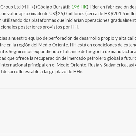
roup Ltd («HH») (Código Bursátil:
196.HK
), líder en fabricación d
un valor aproximado de US$26,0 millones (cerca de HK$201,5 millones)
n utilizando dos plataformas que iniciarían operaciones gradualmen
pcionales posteriores provistos por HH.
ias a nuestro equipo de perforación de desarrollo propio y alta cali
tre en la región del Medio Oriente, HH está en condiciones de exten
iente. Seguiremos expandiendo el alcance del negocio de manufactura
d que ofrece la recuperación del mercado petrolero global a futuro.
o internacional principal en el Medio Oriente, Rusia y Sudamérica, a
l desarrollo estable a largo plazo de HH».