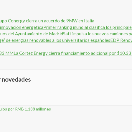
rupo Conergy cierra un acuerdo de 9MW en Italia
Primer ranking mundial clasifica los principa
Saft impulsa los nuevos camiones p
EDP Renová
La Cortez Energy cierra financiamiento adicional por $10,
ir novedades
ulos por RMB 1.138 millones