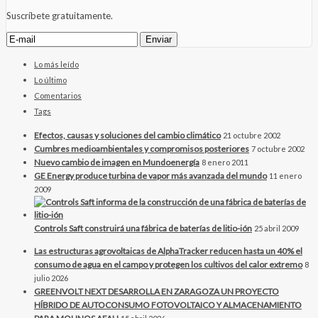
Suscríbete gratuitamente.
Lo más leído
Lo último
Comentarios
Tags
Efectos, causas y soluciones del cambio climático
21 octubre 2002
Cumbres medioambientales y compromisos posteriores
7 octubre 2002
Nuevo cambio de imagen en Mundoenergía
8 enero 2011
GE Energy produce turbina de vapor más avanzada del mundo
11 enero
2009
Controls Saft construirá una fábrica de baterías de litio-ión
25 abril 2009
Las estructuras agrovoltaicas de AlphaTracker reducen hasta un 40% el
consumo de agua en el campo y protegen los cultivos del calor extremo
8
julio 2026
GREENVOLT NEXT DESARROLLA EN ZARAGOZA UN PROYECTO
HÍBRIDO DE AUTOCONSUMO FOTOVOLTAICO Y ALMACENAMIENTO