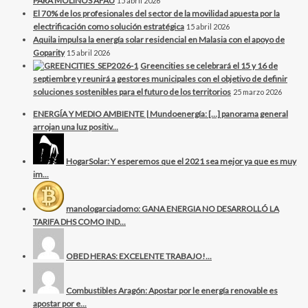
PARA MOLINOS AFAU
15 abril 2026
El 70% de los profesionales del sector de la movilidad apuesta por la
electrificación como solución estratégica
15 abril 2026
Aquila impulsa la energía solar residencial en Malasia con el apoyo de
Goparity
15 abril 2026
Greencities se celebrará el 15 y 16 de
septiembre y reunirá a gestores municipales con el objetivo de definir
soluciones sostenibles para el futuro de los territorios
25 marzo 2026
ENERGÍA Y MEDIO AMBIENTE | Mundoenergía: […] panorama general
arrojan una luz positiv...
HogarSolar: Y esperemos que el 2021 sea mejor ya que es muy
im...
manologarciadomo: GANA ENERGIA NO DESARROLLÓ LA
TARIFA DHS COMO IND...
OBED HERAS: EXCELENTE TRABAJO!...
Combustibles Aragón: Apostar por le energía renovable es
apostar por e...