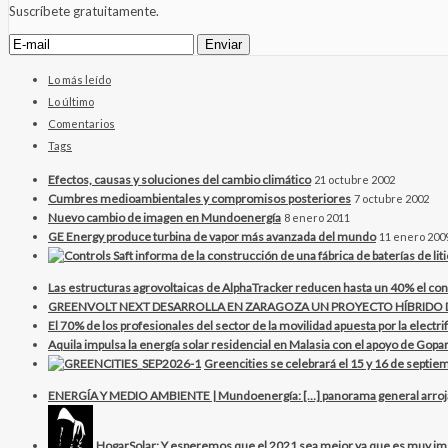
Suscríbete gratuitamente.
Lo más leído
Lo último
Comentarios
Tags
Efectos, causas y soluciones del cambio climático
21 octubre 2002
Cumbres medioambientales y compromisos posteriores
7 octubre 2002
Nuevo cambio de imagen en Mundoenergía
8 enero 2011
GE Energy produce turbina de vapor más avanzada del mundo
11 enero 200
Las estructuras agrovoltaicas de AlphaTracker reducen hasta un 40% el con
GREENVOLT NEXT DESARROLLA EN ZARAGOZA UN PROYECTO HÍBRID
El 70% de los profesionales del sector de la movilidad apuesta por la electr
Aquila impulsa la energía solar residencial en Malasia con el apoyo de Gopar
Greencities se celebrará el 15 y 16 de septiem
ENERGÍA Y MEDIO AMBIENTE | Mundoenergía: […] panorama general arrojan 
HogarSolar: Y esperemos que el 2021 sea mejor ya que es muy im.