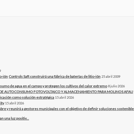
9
Controls Saft construirá una fábrica de baterías de litio-ión
25 abril 2009
sumo de agua en el campo y protegen los cultivos del calor extremo
8 julio 2026
O DE AUTOCONSUMO FOTOVOLTAICO Y ALMACENAMIENTO PARA MOLINOS AFAU
ificación como solución estratégica
15 abril 2026
ity
15 abril 2026
bre y reunirá a gestores municipales con el objetivo de definir soluciones sostenibles 
una luz positiv...
..