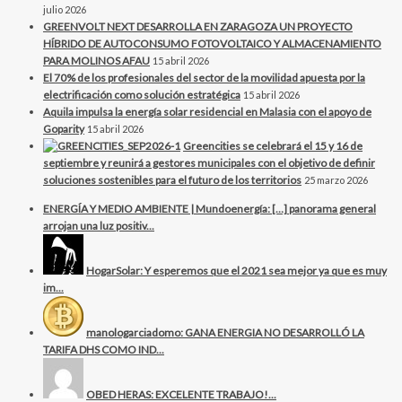
julio 2026
GREENVOLT NEXT DESARROLLA EN ZARAGOZA UN PROYECTO
HÍBRIDO DE AUTOCONSUMO FOTOVOLTAICO Y ALMACENAMIENTO
PARA MOLINOS AFAU
15 abril 2026
El 70% de los profesionales del sector de la movilidad apuesta por la
electrificación como solución estratégica
15 abril 2026
Aquila impulsa la energía solar residencial en Malasia con el apoyo de
Goparity
15 abril 2026
Greencities se celebrará el 15 y 16 de
septiembre y reunirá a gestores municipales con el objetivo de definir
soluciones sostenibles para el futuro de los territorios
25 marzo 2026
ENERGÍA Y MEDIO AMBIENTE | Mundoenergía: […] panorama general
arrojan una luz positiv...
HogarSolar: Y esperemos que el 2021 sea mejor ya que es muy
im...
manologarciadomo: GANA ENERGIA NO DESARROLLÓ LA
TARIFA DHS COMO IND...
OBED HERAS: EXCELENTE TRABAJO!...