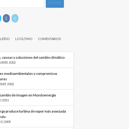
 LEÍDO
LO ÚLTIMO
COMENTARIOS
, causas y soluciones del cambio climático
UBRE 2002
s medioambientales y compromisos
iores
BRE 2002
cambio de imagen en Mundoenergía
O 2011
rgy produce turbina de vapor más avanzada
ndo
RO 2009