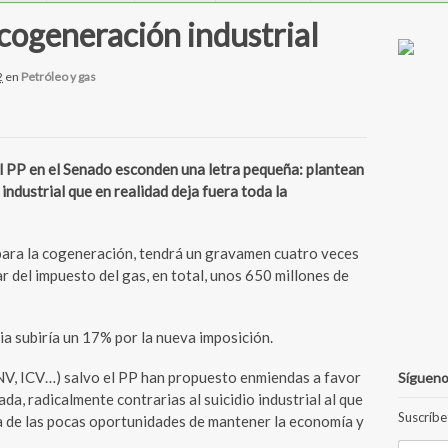
 cogeneración industrial
2
en
Petróleo y gas
PP en el Senado esconden una letra pequeña: plantean
industrial que en realidad deja fuera toda la
o para la cogeneración, tendrá un gravamen cuatro veces
r del impuesto del gas, en total, unos 650 millones de
ria subiría un 17% por la nueva imposición.
NV, ICV…) salvo el PP han propuesto enmiendas a favor
Sígueno
da, radicalmente contrarias al suicidio industrial al que
Suscríbe
na de las pocas oportunidades de mantener la economía y