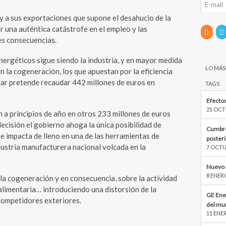
 y a sus exportaciones que supone el desahucio de la
 una auténtica catástrofe en el empleo y las
es consecuencias.
nergéticos sigue siendo la industria, y en mayor medida
LO MÁS
n la cogeneración, los que apuestan por la eficiencia
ular pretende recaudar 442 millones de euros en
TAGS
Efectos
21 OCT
 a principios de año en otros 233 millones de euros
cisión el gobierno ahoga la única posibilidad de
Cumbre
s e impacta de lleno en una de las herramientas de
poster
dustria manufacturera nacional volcada en la
7 OCTU
Nuevo 
8 ENER
la cogeneración y en consecuencia, sobre la actividad
 alimentaria… introduciendo una distorsión de la
GE Ene
competidores exteriores.
del mu
11 ENE