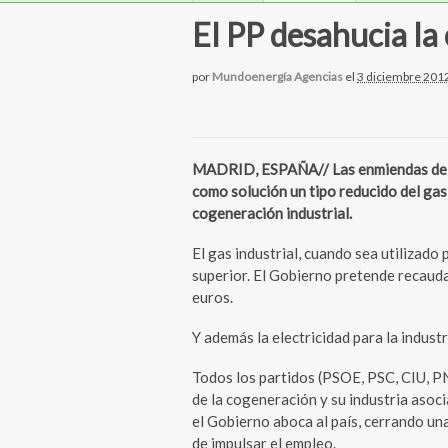
El PP desahucia la
por
Mundoenergía Agencias
el
3 diciembre 201
MADRID, ESPAÑA// Las enmiendas del 
como solución un tipo reducido del gas 
cogeneración industrial.
El gas industrial, cuando sea utilizad
superior. El Gobierno pretende recauda
euros.
Y además la electricidad para la indust
Todos los partidos (PSOE, PSC, CIU, P
de la cogeneración y su industria asocia
el Gobierno aboca al país, cerrando u
de impulsar el empleo.