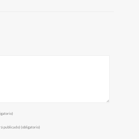
igatorio)
rá publicado)
(obligatorio)