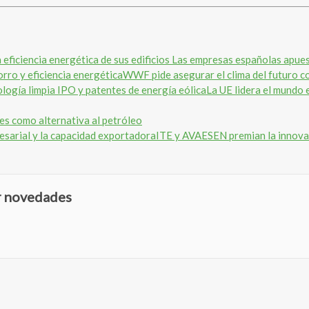
Las empresas españolas apuesta
WWF pide asegurar el clima del futuro co
La UE lidera el mundo 
es como alternativa al petróleo
ITE y AVAESEN premian la innovac
ir novedades