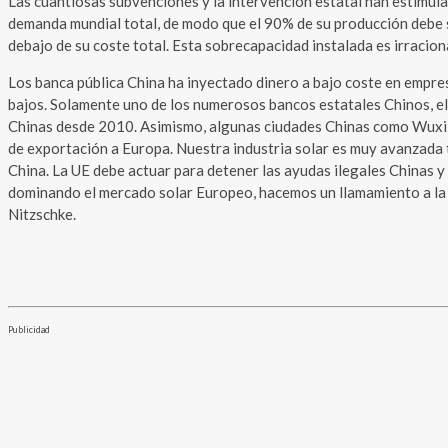
Las cuantiosas subvenciones y la intervención estatal han estimula
demanda mundial total, de modo que el 90% de su producción debe
debajo de su coste total. Esta sobrecapacidad instalada es irracion
Los banca pública China ha inyectado dinero a bajo coste en empre
bajos. Solamente uno de los numerosos bancos estatales Chinos, e
Chinas desde 2010. Asimismo, algunas ciudades Chinas como Wuxi h
de exportación a Europa. Nuestra industria solar es muy avanzada 
China. La UE debe actuar para detener las ayudas ilegales Chinas y 
dominando el mercado solar Europeo, hacemos un llamamiento a la 
Nitzschke.
Publicidad