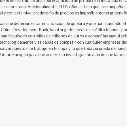
do el desarrollo de una sobrecapacidad de producción instalada en Ch
 ser exportada. Adicionalmente, EU ProSun estima que las compañía
al y con este nivel predatorio de precios es imposible generar benefi
sas que deberían estar en situación de quiebra y que han inundado 
l China Development Bank, ha otorgado líneas de crédito blandas po
an impulsado con miles de millones de euros a compañías manufactur
tecnológicamente y es capaz de competir con cualquier empresas del
salvar puestos de trabajo en Europa y lo que todavía queda de nuestr
Unión Europea para que acelere su investigación a fin de que las me