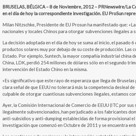
BRUSELAS, BÉLGICA – 8 de Noviembre, 2012 – PRNewswire/La Comis
en el día de hoy la correspondiente investigación. EU ProSun repres
Milan Nitzschke, Presidente de EU Prosun ha manifestado que: «La
nacionales y locales Chinos para otorgar subvenciones ilegales a su
La decisión adoptada en el día de hoy se suma al inicio, el pasado
productos solares muy por debajo de su coste de producción. Las c
Estado. Por ejemplo, Suntech, la mayor compañía industrial china 
China, LDK, perdió 254 millones de dólares sólo en el segundo tri
intervención del Estado Chino en la misma.
«Es significativo que este rayo de esperanza que llega de Bruselas
clara señal de que EEUU no tolerará más la competencia desleal de
culpable de otorgar cuantiosas subvenciones ilegales, estamos con
Ayer, la Comisión Internacional de Comercio de EEUU (ITC por sus s
ilegalmente subvencionados, han perjudicado a los fabricantes domés
anti-subsidios y anti-dumping establecidas de forma provisional el
investigación que comenzó en Octubre de 2011 y se encuentra entr