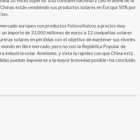
ina 20 veces superior a su consumo nacional y casi el doble de la
s Chinas están vendiendo sus productos solares en Europa 50% por
cios.
el mercado europeo con productos fotovoltaicos a precios muy
r un importe de 33.000 millones de euros a 12 compañías solares
eras solares en pérdidas con el objetivo de mantener sus niveles
 mundo en libre mercado, pero no con la República Popular de
a industria solar. Asimismo, y vista la rapidez con que China está
didas puedan imponerse a la mayor brevedad posible» ha concluido