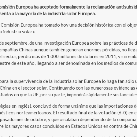
ión Europea ha aceptado formalmente la reclamación antisubsidio 
enta a la mayoría de la industria solar Europea.
 Comisión Europea ha tomado hoy una decisión histórica con el obje
 industria solar.»
 6 de septiembre, de una investigación Europea sobre las prácticas d
ompañías Chinas aunque también generan enormes pérdidas, no llegan
del sector, perdió más de 1.000 millones de dólares en 2011, y sin 
mestre de este año, llegando a ser denominada en los medios de comu
 para la supervivencia de la industria solar Europea lo haga tan sól
 China en el sector solar. Continuando con las numerosas evidencias
fiados en que la UE, por su parte, impondrá rápidamente sustancial
iglas en inglés), concluyó de forma unánime que las importaciones de
ticos norteamericanos. El resultado final de la votación (6-0) en el
 pasado mes de octubre, y que oscilaban dependiendo de la compañía,
e los mayores casos concluidos en Estados Unidos en contra de Chi