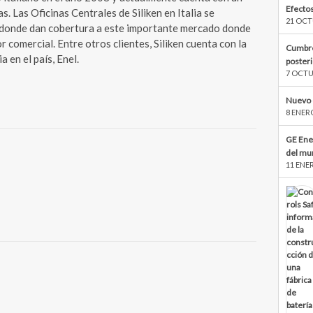
Efectos
. Las Oficinas Centrales de Siliken en Italia se
21 OCT
 donde dan cobertura a este importante mercado donde
r comercial. Entre otros clientes, Siliken cuenta con la
Cumbre
a en el país, Enel.
poster
7 OCTU
Nuevo 
8 ENER
GE Ene
del mu
11 ENE