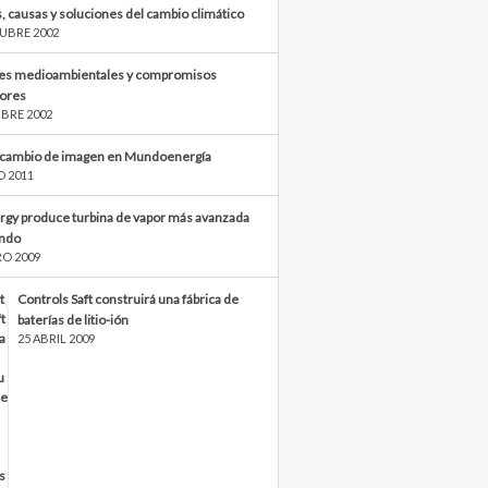
, causas y soluciones del cambio climático
UBRE 2002
s medioambientales y compromisos
iores
BRE 2002
cambio de imagen en Mundoenergía
O 2011
rgy produce turbina de vapor más avanzada
ndo
RO 2009
Controls Saft construirá una fábrica de
baterías de litio-ión
25 ABRIL 2009