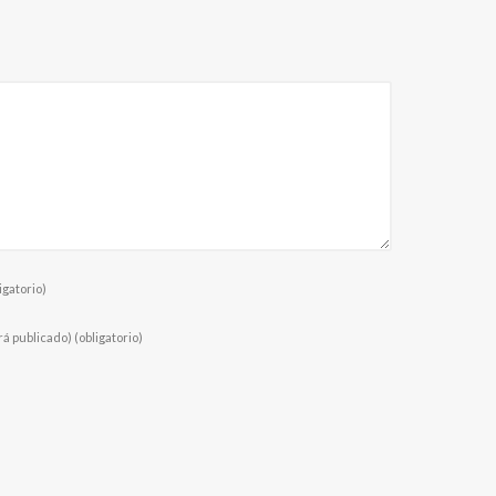
igatorio)
rá publicado)
(obligatorio)