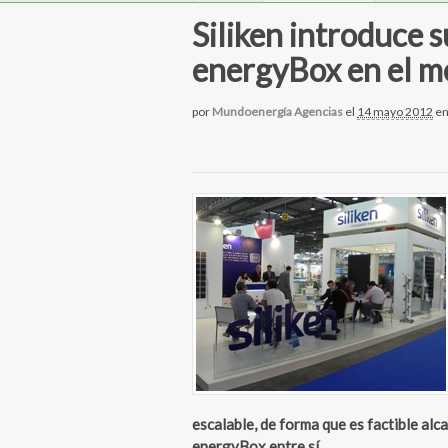
Siliken introduce s
energyBox en el me
por
Mundoenergía Agencias
el
14 mayo 2012
e
escalable, de forma que es factible al
energyBox entre sí.