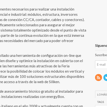
entes necesarios para realizar una instalación
ncial e industrial: módulos, estructura, inversores
as de conexión CC/CA, contador, cables y conectores).
ficamente seleccionados para asegurar el mejor
 sistema totalmente optimizado desde el punto de vista
parte de la continua evolución en la que está inmersa
las necesidades del mercado para poder ofrecer
Sígueno
Suscríbe
ollado una herramienta de configuración on-line que
ien diseñe y optimice la instalación en cubierta con el
e las herramientas más atractivas de la Feria
frece la posibilidad de colocar los módulos en vertical y
ilizar más de 100 soluciones estructurales disponibles
ne acceso a través de la web de Siliken.
 de asesoramiento técnico gratuito al instalador para
LO MÁS
as instalaciones realizadas con energyBox.
TAGS
do italiano en el año 2008 y actualmente cuenta con un