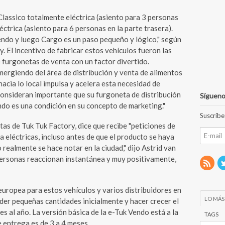
lassico totalmente eléctrica (asiento para 3 personas
éctrica (asiento para 6 personas en la parte trasera).
endo y luego Cargo es un paso pequeño y lógico," según
. El incentivo de fabricar estos vehículos fueron las
 furgonetas de venta con un factor divertido.
ergiendo del área de distribución y venta de alimentos
hacia lo local impulsa y acelera esta necesidad de
consideran importante que su furgoneta de distribución
Sígueno
endo es una condición en su concepto de marketing."
Suscríbe
as de Tuk Tuk Factory, dice que recibe "peticiones de
 eléctricas, incluso antes de que el producto se haya
realmente se hace notar en la ciudad," dijo Astrid van
 personas reaccionan instantánea y muy positivamente,
uropea para estos vehículos y varios distribuidores en
LO MÁS
er pequeñas cantidades inicialmente y hacer crecer el
s al año. La versión básica de la e-Tuk Vendo está a la
TAGS
e entrega es de 3 a 4 meses.