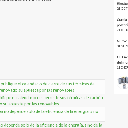
Efectos
21 OCT
Cumbre
poster
7 OCTU
Nuevo 
8 ENER
GE Ene
del mu
11 ENE
ique el calendario de cierre de sus térmicas de carbón
o su apuesta por las renovables
o depende solo de la eficiencia de la energía, sino de la