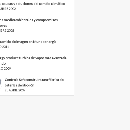
, causas y soluciones del cambio climático
UBRE 2002
s medioambientales y compromisos
iores
BRE 2002
cambio de imagen en Mundoenergía
O 2011
rgy produce turbina de vapor más avanzada
ndo
RO 2009
Controls Saft construirá una fábrica de
baterías de litio-ión
25 ABRIL 2009