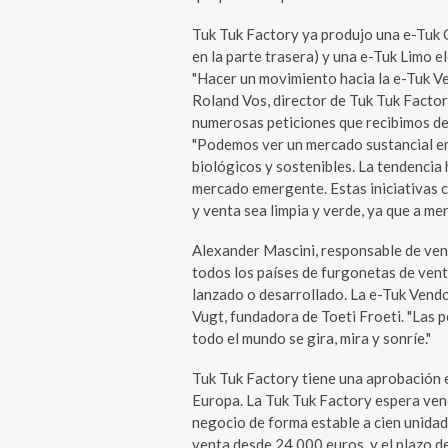
Tuk Tuk Factory ya produjo una e-Tuk C
en la parte trasera) y una e-Tuk Limo el
"Hacer un movimiento hacia la e-Tuk V
Roland Vos, director de Tuk Tuk Factory
numerosas peticiones que recibimos de
"Podemos ver un mercado sustancial em
biológicos y sostenibles. La tendencia 
mercado emergente. Estas iniciativas 
y venta sea limpia y verde, ya que a m
Alexander Mascini, responsable de vent
todos los países de furgonetas de venta
lanzado o desarrollado. La e-Tuk Vendo 
Vugt, fundadora de Toeti Froeti. "Las
todo el mundo se gira, mira y sonríe."
Tuk Tuk Factory tiene una aprobación e
Europa. La Tuk Tuk Factory espera vend
negocio de forma estable a cien unidade
venta desde 24.000 euros, y el plazo d