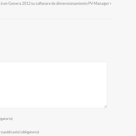
rá en Genera 2012 su software de dimensionamiento PV Manager
igatorio)
rá publicado)
(obligatorio)