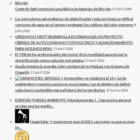
Controls Saft construirá una fábrica de baterías de litio-ión
25 abril 2009
Las estructuras agrovoltaicas de AlphaTracker reducen hasta un 40% el
consumo de agua en el campo y protegen los cultivos del calor extremo
8
julio 2026
GREENVOLT NEXT DESARROLLA EN ZARAGOZA UN PROYECTO
HÍBRIDO DE AUTOCONSUMO FOTOVOLTAICO Y ALMACENAMIENTO
PARA MOLINOS AFAU
15 abril 2026
El 70% de los profesionales del sector de la movilidad apuesta por la
electrificación como solución estratégica
15 abril 2026
Aquila impulsa la energía solar residencial en Malasia con el apoyo de
Goparity
15 abril 2026
Greencities se celebrará el 15 y 16 de
septiembre y reunirá a gestores municipales con el objetivo de definir
soluciones sostenibles para el futuro de los territorios
25 marzo 2026
ENERGÍA Y MEDIO AMBIENTE | Mundoenergía: […] panorama general
arrojan una luz positiv...
HogarSolar: Y esperemos que el 2021 sea mejor ya que es muy
im...