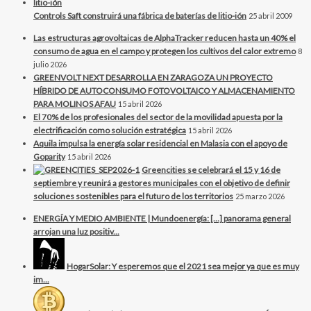
Controls Saft construirá una fábrica de baterías de litio-ión
25 abril 2009
Las estructuras agrovoltaicas de AlphaTracker reducen hasta un 40% el
consumo de agua en el campo y protegen los cultivos del calor extremo
8
julio 2026
GREENVOLT NEXT DESARROLLA EN ZARAGOZA UN PROYECTO
HÍBRIDO DE AUTOCONSUMO FOTOVOLTAICO Y ALMACENAMIENTO
PARA MOLINOS AFAU
15 abril 2026
El 70% de los profesionales del sector de la movilidad apuesta por la
electrificación como solución estratégica
15 abril 2026
Aquila impulsa la energía solar residencial en Malasia con el apoyo de
Goparity
15 abril 2026
Greencities se celebrará el 15 y 16 de
septiembre y reunirá a gestores municipales con el objetivo de definir
soluciones sostenibles para el futuro de los territorios
25 marzo 2026
ENERGÍA Y MEDIO AMBIENTE | Mundoenergía: […] panorama general
arrojan una luz positiv...
HogarSolar: Y esperemos que el 2021 sea mejor ya que es muy
im...