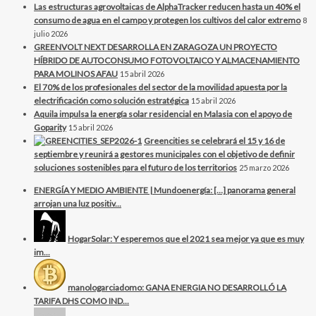
Las estructuras agrovoltaicas de AlphaTracker reducen hasta un 40% el
consumo de agua en el campo y protegen los cultivos del calor extremo
8
julio 2026
GREENVOLT NEXT DESARROLLA EN ZARAGOZA UN PROYECTO
HÍBRIDO DE AUTOCONSUMO FOTOVOLTAICO Y ALMACENAMIENTO
PARA MOLINOS AFAU
15 abril 2026
El 70% de los profesionales del sector de la movilidad apuesta por la
electrificación como solución estratégica
15 abril 2026
Aquila impulsa la energía solar residencial en Malasia con el apoyo de
Goparity
15 abril 2026
Greencities se celebrará el 15 y 16 de
septiembre y reunirá a gestores municipales con el objetivo de definir
soluciones sostenibles para el futuro de los territorios
25 marzo 2026
ENERGÍA Y MEDIO AMBIENTE | Mundoenergía: […] panorama general
arrojan una luz positiv...
HogarSolar: Y esperemos que el 2021 sea mejor ya que es muy
im...
manologarciadomo: GANA ENERGIA NO DESARROLLÓ LA
TARIFA DHS COMO IND...