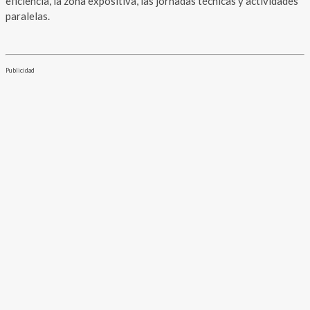
eficiencia’, la zona expositiva, las jornadas técnicas y actividades
paralelas.
Publicidad