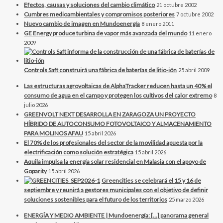
Efectos, causas y soluciones del cambio climático
21 octubre 2002
Cumbres medioambientales y compromisos posteriores
7 octubre 2002
Nuevo cambio de imagen en Mundoenergía
8 enero 2011
GE Energy produce turbina de vapor más avanzada del mundo
11 enero
2009
Controls Saft construirá una fábrica de baterías de litio-ión
25 abril 2009
Las estructuras agrovoltaicas de AlphaTracker reducen hasta un 40% el
consumo de agua en el campo y protegen los cultivos del calor extremo
8
julio 2026
GREENVOLT NEXT DESARROLLA EN ZARAGOZA UN PROYECTO
HÍBRIDO DE AUTOCONSUMO FOTOVOLTAICO Y ALMACENAMIENTO
PARA MOLINOS AFAU
15 abril 2026
El 70% de los profesionales del sector de la movilidad apuesta por la
electrificación como solución estratégica
15 abril 2026
Aquila impulsa la energía solar residencial en Malasia con el apoyo de
Goparity
15 abril 2026
Greencities se celebrará el 15 y 16 de
septiembre y reunirá a gestores municipales con el objetivo de definir
soluciones sostenibles para el futuro de los territorios
25 marzo 2026
ENERGÍA Y MEDIO AMBIENTE | Mundoenergía: […] panorama general