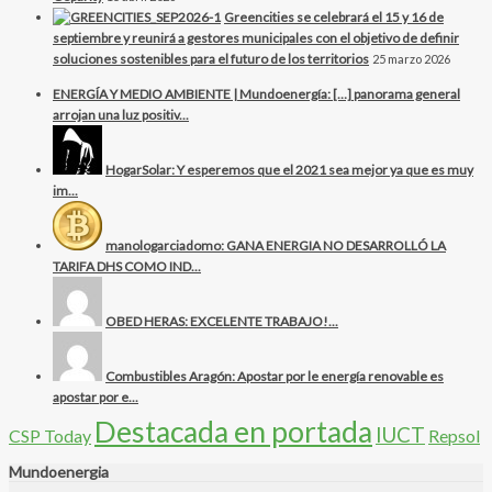
Greencities se celebrará el 15 y 16 de
septiembre y reunirá a gestores municipales con el objetivo de definir
soluciones sostenibles para el futuro de los territorios
25 marzo 2026
ENERGÍA Y MEDIO AMBIENTE | Mundoenergía: […] panorama general
arrojan una luz positiv...
HogarSolar: Y esperemos que el 2021 sea mejor ya que es muy
im...
manologarciadomo: GANA ENERGIA NO DESARROLLÓ LA
TARIFA DHS COMO IND...
OBED HERAS: EXCELENTE TRABAJO!...
Combustibles Aragón: Apostar por le energía renovable es
apostar por e...
Destacada en portada
IUCT
CSP Today
Repsol
Mundoenergia