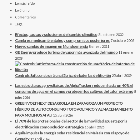
Lo más leído
Lo último
Comentarios
Tags
Efectos, causas y soluciones del cambio climático
21 octubre 2002
Cumbres medioambientales y compromisos posteriores
7 octubre 2002
Nuevo cambio de imagen en Mundoenergía
8 enero 2011
GE Energy produce turbina de vapor más avanzada del mundo
11 enero
2009
Controls Saft construirá una fábrica de baterías de litio-ión
25 abril 2009
Las estructuras agrovoltaicas de AlphaTracker reducen hasta un 40% el
consumo de agua en el campo y protegen los cultivos del calor extremo
8
julio 2026
GREENVOLT NEXT DESARROLLA EN ZARAGOZA UN PROYECTO
HÍBRIDO DE AUTOCONSUMO FOTOVOLTAICO Y ALMACENAMIENTO
PARA MOLINOS AFAU
15 abril 2026
El 70% de los profesionales del sector de la movilidad apuesta por la
electrificación como solución estratégica
15 abril 2026
Aquila impulsa la energía solar residencial en Malasia con el apoyo de
Goparity
15 abril 2026