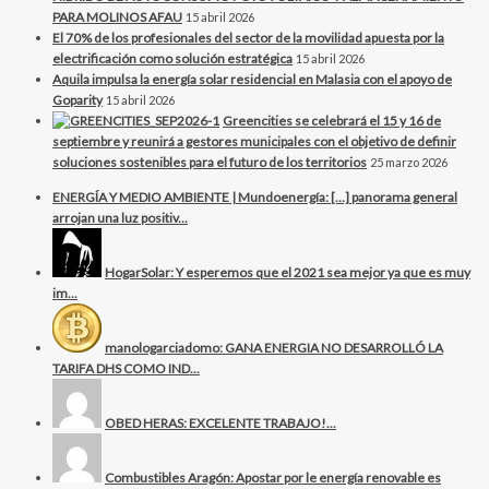
PARA MOLINOS AFAU
15 abril 2026
El 70% de los profesionales del sector de la movilidad apuesta por la
electrificación como solución estratégica
15 abril 2026
Aquila impulsa la energía solar residencial en Malasia con el apoyo de
Goparity
15 abril 2026
Greencities se celebrará el 15 y 16 de
septiembre y reunirá a gestores municipales con el objetivo de definir
soluciones sostenibles para el futuro de los territorios
25 marzo 2026
ENERGÍA Y MEDIO AMBIENTE | Mundoenergía: […] panorama general
arrojan una luz positiv...
HogarSolar: Y esperemos que el 2021 sea mejor ya que es muy
im...
manologarciadomo: GANA ENERGIA NO DESARROLLÓ LA
TARIFA DHS COMO IND...
OBED HERAS: EXCELENTE TRABAJO!...
Combustibles Aragón: Apostar por le energía renovable es