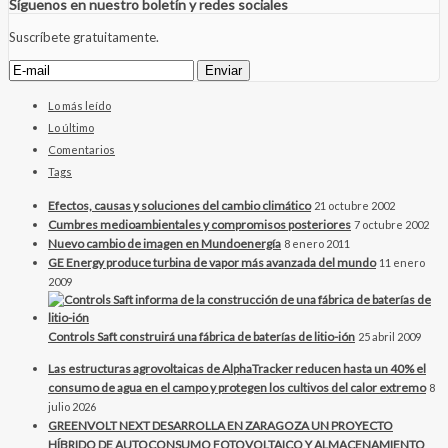
Síguenos en nuestro boletín y redes sociales
Suscríbete gratuitamente.
Lo más leído
Lo último
Comentarios
Tags
Efectos, causas y soluciones del cambio climático
21 octubre 2002
Cumbres medioambientales y compromisos posteriores
7 octubre 2002
Nuevo cambio de imagen en Mundoenergía
8 enero 2011
GE Energy produce turbina de vapor más avanzada del mundo
11 enero
2009
Controls Saft construirá una fábrica de baterías de litio-ión
25 abril 2009
Las estructuras agrovoltaicas de AlphaTracker reducen hasta un 40% el
consumo de agua en el campo y protegen los cultivos del calor extremo
8
julio 2026
GREENVOLT NEXT DESARROLLA EN ZARAGOZA UN PROYECTO
HÍBRIDO DE AUTOCONSUMO FOTOVOLTAICO Y ALMACENAMIENTO