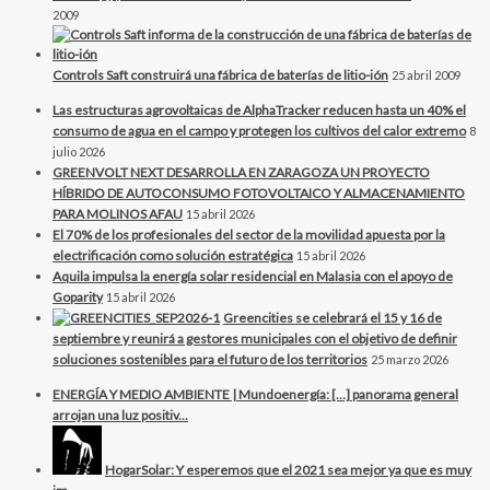
2009
Controls Saft construirá una fábrica de baterías de litio-ión
25 abril 2009
Las estructuras agrovoltaicas de AlphaTracker reducen hasta un 40% el
consumo de agua en el campo y protegen los cultivos del calor extremo
8
julio 2026
GREENVOLT NEXT DESARROLLA EN ZARAGOZA UN PROYECTO
HÍBRIDO DE AUTOCONSUMO FOTOVOLTAICO Y ALMACENAMIENTO
PARA MOLINOS AFAU
15 abril 2026
El 70% de los profesionales del sector de la movilidad apuesta por la
electrificación como solución estratégica
15 abril 2026
Aquila impulsa la energía solar residencial en Malasia con el apoyo de
Goparity
15 abril 2026
Greencities se celebrará el 15 y 16 de
septiembre y reunirá a gestores municipales con el objetivo de definir
soluciones sostenibles para el futuro de los territorios
25 marzo 2026
ENERGÍA Y MEDIO AMBIENTE | Mundoenergía: […] panorama general
arrojan una luz positiv...
HogarSolar: Y esperemos que el 2021 sea mejor ya que es muy