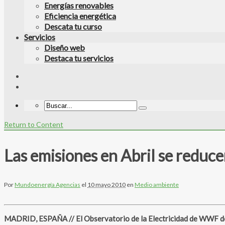
Energías renovables
Eficiencia energética
Descata tu curso
Servicios
Diseño web
Destaca tu servicios
Return to Content
Las emisiones en Abril se reduc
Por
Mundoenergía Agencias
el
10 mayo 2010
en
Medio ambiente
MADRID, ESPAÑA // El Observatorio de la Electricidad de WWF de a