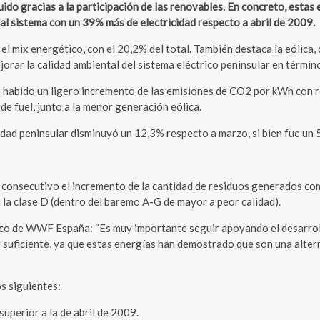
o gracias a la participación de las renovables. En concreto, estas
 al sistema con un 39% más de electricidad respecto a abril de 2009.
el mix energético, con el 20,2% del total. También destaca la eólica
orar la calidad ambiental del sistema eléctrico peninsular en términ
ha habido un ligero incremento de las emisiones de CO2 por kWh con 
de fuel, junto a la menor generación eólica.
idad peninsular disminuyó un 12,3% respecto a marzo, si bien fue un 5
secutivo el incremento de la cantidad de residuos generados como 
 la clase D (dentro del baremo A-G de mayor a peor calidad).
 de WWF España: “Es muy importante seguir apoyando el desarrollo d
y suficiente, ya que estas energías han demostrado que son una alter
s siguientes:
superior a la de abril de 2009.