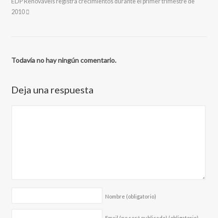
EDP Renováveis registra crecimientos durante el primer trimestre de
2010
Todavía no hay ningún comentario.
Deja una respuesta
Nombre
(obligatorio)
Email (no será publicado)
(obligatorio)