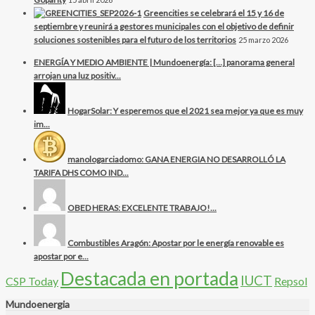
Greencities se celebrará el 15 y 16 de
septiembre y reunirá a gestores municipales con el objetivo de definir
soluciones sostenibles para el futuro de los territorios
25 marzo 2026
ENERGÍA Y MEDIO AMBIENTE | Mundoenergía: […] panorama general
arrojan una luz positiv...
HogarSolar: Y esperemos que el 2021 sea mejor ya que es muy
im...
manologarciadomo: GANA ENERGIA NO DESARROLLÓ LA
TARIFA DHS COMO IND...
OBED HERAS: EXCELENTE TRABAJO!...
Combustibles Aragón: Apostar por le energía renovable es
apostar por e...
Destacada en portada
IUCT
CSP Today
Repsol
Mundoenergia