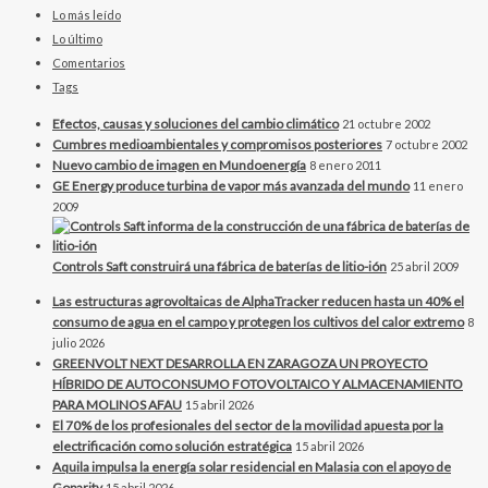
Lo más leído
Lo último
Comentarios
Tags
Efectos, causas y soluciones del cambio climático
21 octubre 2002
Cumbres medioambientales y compromisos posteriores
7 octubre 2002
Nuevo cambio de imagen en Mundoenergía
8 enero 2011
GE Energy produce turbina de vapor más avanzada del mundo
11 enero
2009
Controls Saft construirá una fábrica de baterías de litio-ión
25 abril 2009
Las estructuras agrovoltaicas de AlphaTracker reducen hasta un 40% el
consumo de agua en el campo y protegen los cultivos del calor extremo
8
julio 2026
GREENVOLT NEXT DESARROLLA EN ZARAGOZA UN PROYECTO
HÍBRIDO DE AUTOCONSUMO FOTOVOLTAICO Y ALMACENAMIENTO
PARA MOLINOS AFAU
15 abril 2026
El 70% de los profesionales del sector de la movilidad apuesta por la
electrificación como solución estratégica
15 abril 2026
Aquila impulsa la energía solar residencial en Malasia con el apoyo de
Goparity
15 abril 2026