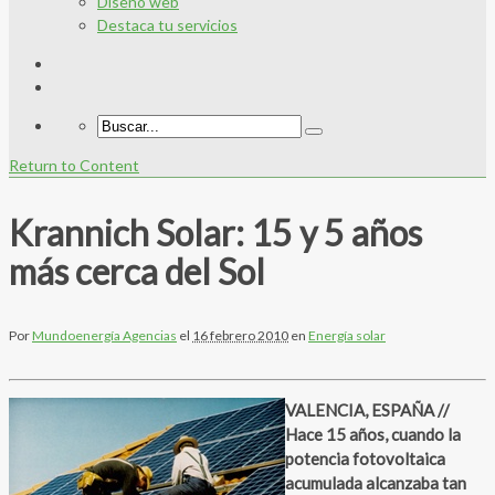
Diseño web
Destaca tu servicios
Return to Content
Krannich Solar: 15 y 5 años
más cerca del Sol
Por
Mundoenergía Agencias
el
16 febrero 2010
en
Energía solar
VALENCIA, ESPAÑA //
Hace 15 años, cuando la
potencia fotovoltaica
acumulada alcanzaba tan