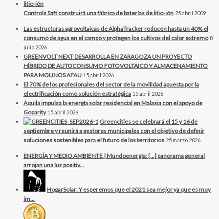
Controls Saft construirá una fábrica de baterías de litio-ión
25 abril 2009
Las estructuras agrovoltaicas de AlphaTracker reducen hasta un 40% el
consumo de agua en el campo y protegen los cultivos del calor extremo
8
julio 2026
GREENVOLT NEXT DESARROLLA EN ZARAGOZA UN PROYECTO
HÍBRIDO DE AUTOCONSUMO FOTOVOLTAICO Y ALMACENAMIENTO
PARA MOLINOS AFAU
15 abril 2026
El 70% de los profesionales del sector de la movilidad apuesta por la
electrificación como solución estratégica
15 abril 2026
Aquila impulsa la energía solar residencial en Malasia con el apoyo de
Goparity
15 abril 2026
Greencities se celebrará el 15 y 16 de
septiembre y reunirá a gestores municipales con el objetivo de definir
soluciones sostenibles para el futuro de los territorios
25 marzo 2026
ENERGÍA Y MEDIO AMBIENTE | Mundoenergía: […] panorama general
arrojan una luz positiv...
HogarSolar: Y esperemos que el 2021 sea mejor ya que es muy
im...