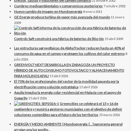
Efectos, causas y soluciones del cambio climático
21 octubre 2002
Cumbres medioambientales y compromisos posteriores
7 octubre 2002
Nuevo cambio de imagen en Mundoenergía
8 enero 2011
GE Energy produce turbina de vapor más avanzada del mundo
11 enero
2009
Controls Saft construirá una fábrica de baterías de litio-ión
25 abril 2009
Las estructuras agrovoltaicas de AlphaTracker reducen hasta un 40% el
consumo de agua en el campo y protegen los cultivos del calor extremo
8
julio 2026
GREENVOLT NEXT DESARROLLA EN ZARAGOZA UN PROYECTO
HÍBRIDO DE AUTOCONSUMO FOTOVOLTAICO Y ALMACENAMIENTO
PARA MOLINOS AFAU
15 abril 2026
El 70% de los profesionales del sector de la movilidad apuesta por la
electrificación como solución estratégica
15 abril 2026
Aquila impulsa la energía solar residencial en Malasia con el apoyo de
Goparity
15 abril 2026
Greencities se celebrará el 15 y 16 de
septiembre y reunirá a gestores municipales con el objetivo de definir
soluciones sostenibles para el futuro de los territorios
25 marzo 2026
ENERGÍA Y MEDIO AMBIENTE | Mundoenergía: […] panorama general
arrojan una luz positiv...