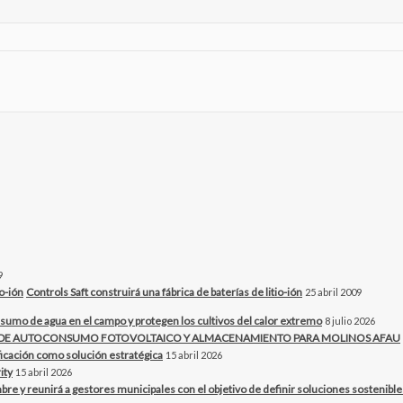
9
Controls Saft construirá una fábrica de baterías de litio-ión
25 abril 2009
sumo de agua en el campo y protegen los cultivos del calor extremo
8 julio 2026
O DE AUTOCONSUMO FOTOVOLTAICO Y ALMACENAMIENTO PARA MOLINOS AFAU
ificación como solución estratégica
15 abril 2026
ity
15 abril 2026
bre y reunirá a gestores municipales con el objetivo de definir soluciones sostenibles 