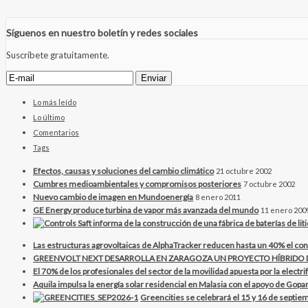
Síguenos en nuestro boletín y redes sociales
Suscríbete gratuitamente.
Lo más leído
Lo último
Comentarios
Tags
Efectos, causas y soluciones del cambio climático
21 octubre 2002
Cumbres medioambientales y compromisos posteriores
7 octubre 2002
Nuevo cambio de imagen en Mundoenergía
8 enero 2011
GE Energy produce turbina de vapor más avanzada del mundo
11 enero 200
Las estructuras agrovoltaicas de AlphaTracker reducen hasta un 40% el con
GREENVOLT NEXT DESARROLLA EN ZARAGOZA UN PROYECTO HÍBRID
El 70% de los profesionales del sector de la movilidad apuesta por la electr
Aquila impulsa la energía solar residencial en Malasia con el apoyo de Gopar
Greencities se celebrará el 15 y 16 de septiem