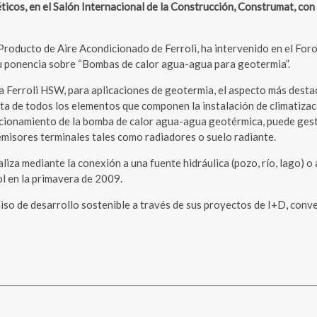
ticos, en el Salón Internacional de la Construcción, Construmat, con
Producto de Aire Acondicionado de Ferroli, ha intervenido en el Foro
 su ponencia sobre “Bombas de calor agua-agua para geotermia”.
Ferroli HSW, para aplicaciones de geotermia, el aspecto más destaca
a de todos los elementos que componen la instalación de climatizaci
cionamiento de la bomba de calor agua-agua geotérmica, puede gestio
misores terminales tales como radiadores o suelo radiante.
liza mediante la conexión a una fuente hidráulica (pozo, río, lago) o
l en la primavera de 2009.
so de desarrollo sostenible a través de sus proyectos de I+D, conv