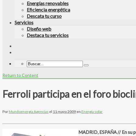
Energías renovables
Eficiencia energética
Descata tu curso
Servicios
Diseño web
Destaca tu servicios
Return to Content
Ferroli participa en el foro bio
Por
Mundoenergía Agencias
el
11 mayo 2009
en
Energía solar
MADRID, ESPAÑA // En su pre