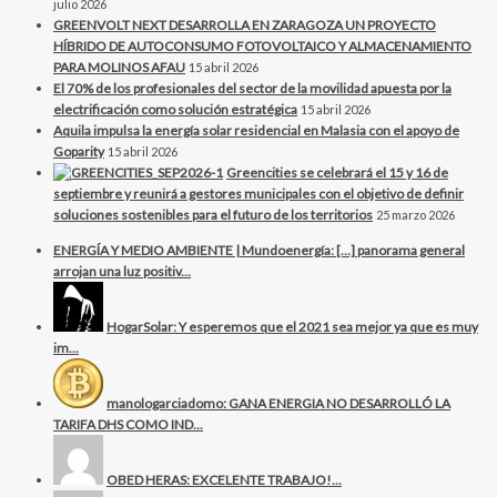
julio 2026
GREENVOLT NEXT DESARROLLA EN ZARAGOZA UN PROYECTO
HÍBRIDO DE AUTOCONSUMO FOTOVOLTAICO Y ALMACENAMIENTO
PARA MOLINOS AFAU
15 abril 2026
El 70% de los profesionales del sector de la movilidad apuesta por la
electrificación como solución estratégica
15 abril 2026
Aquila impulsa la energía solar residencial en Malasia con el apoyo de
Goparity
15 abril 2026
Greencities se celebrará el 15 y 16 de
septiembre y reunirá a gestores municipales con el objetivo de definir
soluciones sostenibles para el futuro de los territorios
25 marzo 2026
ENERGÍA Y MEDIO AMBIENTE | Mundoenergía: […] panorama general
arrojan una luz positiv...
HogarSolar: Y esperemos que el 2021 sea mejor ya que es muy
im...
manologarciadomo: GANA ENERGIA NO DESARROLLÓ LA
TARIFA DHS COMO IND...
OBED HERAS: EXCELENTE TRABAJO!...