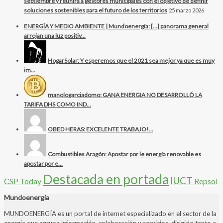
septiembre y reunirá a gestores municipales con el objetivo de definir
soluciones sostenibles para el futuro de los territorios
25 marzo 2026
ENERGÍA Y MEDIO AMBIENTE | Mundoenergía: […] panorama general
arrojan una luz positiv...
HogarSolar: Y esperemos que el 2021 sea mejor ya que es muy
im...
manologarciadomo: GANA ENERGIA NO DESARROLLÓ LA
TARIFA DHS COMO IND...
OBED HERAS: EXCELENTE TRABAJO!...
Combustibles Aragón: Apostar por le energía renovable es
apostar por e...
Destacada en portada
IUCT
CSP Today
Repsol
Mundoenergia
MUNDOENERGÍA es un portal de internet especializado en el sector de la
energía que agrupa información, colaboración y servicios, dirigido tanto a