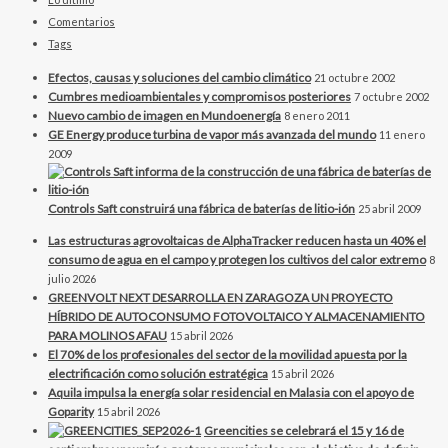
Comentarios
Tags
Efectos, causas y soluciones del cambio climático
21 octubre 2002
Cumbres medioambientales y compromisos posteriores
7 octubre 2002
Nuevo cambio de imagen en Mundoenergía
8 enero 2011
GE Energy produce turbina de vapor más avanzada del mundo
11 enero
2009
Controls Saft construirá una fábrica de baterías de litio-ión
25 abril 2009
Las estructuras agrovoltaicas de AlphaTracker reducen hasta un 40% el
consumo de agua en el campo y protegen los cultivos del calor extremo
8
julio 2026
GREENVOLT NEXT DESARROLLA EN ZARAGOZA UN PROYECTO
HÍBRIDO DE AUTOCONSUMO FOTOVOLTAICO Y ALMACENAMIENTO
PARA MOLINOS AFAU
15 abril 2026
El 70% de los profesionales del sector de la movilidad apuesta por la
electrificación como solución estratégica
15 abril 2026
Aquila impulsa la energía solar residencial en Malasia con el apoyo de
Goparity
15 abril 2026
Greencities se celebrará el 15 y 16 de