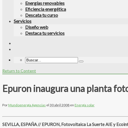
Energías renovables
Eficiencia energética
Descata tu curso
Servicios
Diseño web
Destaca tu servicios
Return to Content
Epuron inaugura una planta fot
Por
Mundoenergía Agencias
el
30 abril 2008
en
Energía solar
SEVILLA, ESPAÑA // EPURON, Fotovoltaica La Suerte AIE y Ecointegr