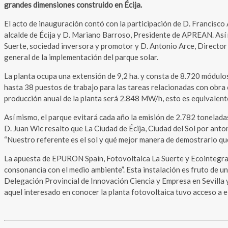
grandes dimensiones construido en Écija.
El acto de inauguración contó con la participación de D. Francisco 
alcalde de Écija y D. Mariano Barroso, Presidente de APREAN. Así 
Suerte, sociedad inversora y promotor y D. Antonio Arce, Directo
general de la implementación del parque solar.
La planta ocupa una extensión de 9,2 ha. y consta de 8.720 módu
hasta 38 puestos de trabajo para las tareas relacionadas con obra c
producción anual de la planta será 2.848 MW/h, esto es equivalen
Así mismo, el parque evitará cada año la emisión de 2.782 tonelada
D. Juan Wic resalto que La Ciudad de Écija, Ciudad del Sol por anto
“Nuestro referente es el sol y qué mejor manera de demostrarlo que
La apuesta de EPURON Spain, Fotovoltaica La Suerte y Ecointegral 
consonancia con el medio ambiente”. Esta instalación es fruto de u
Delegación Provincial de Innovación Ciencia y Empresa en Sevilla y
aquel interesado en conocer la planta fotovoltaica tuvo acceso a el