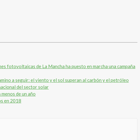
es fotovoltaicas de La Mancha ha puesto en marcha una campaña
no a seguir: el viento y el sol superan al carbón y el petróleo
nacional del sector solar
n menos de un año
os en 2018