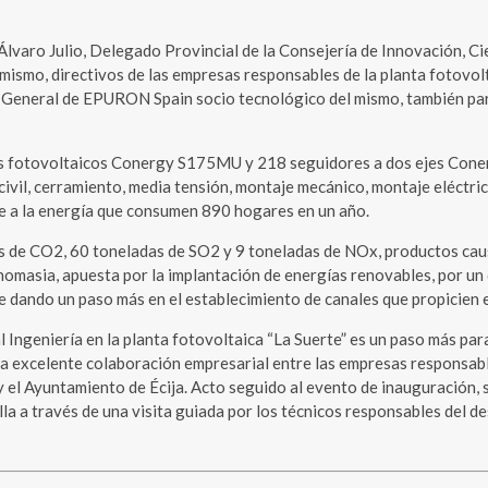
Álvaro Julio, Delegado Provincial de la Consejería de Innovación, Cie
mismo, directivos de las empresas responsables de la planta fotovo
r General de EPURON Spain socio tecnológico del mismo, también par
los fotovoltaicos Conergy S175MU y 218 seguidores a dos ejes Coner
ivil, cerramiento, media tensión, montaje mecánico, montaje eléctrico
te a la energía que consumen 890 hogares en un año.
s de CO2, 60 toneladas de SO2 y 9 toneladas de NOx, productos causant
nomasia, apuesta por la implantación de energías renovables, por un d
 dando un paso más en el establecimiento de canales que propicien e
Ingeniería en la planta fotovoltaica “La Suerte” es un paso más par
na excelente colaboración empresarial entre las empresas responsable
 el Ayuntamiento de Écija. Acto seguido al evento de inauguración, 
la a través de una visita guiada por los técnicos responsables del de