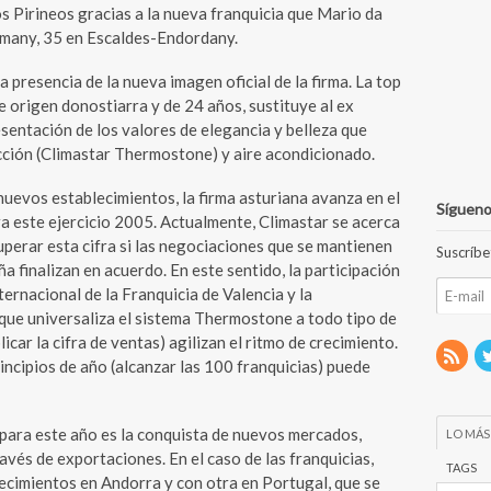
os Pirineos gracias a la nueva franquicia que Mario da
lemany, 35 en Escaldes-Endordany.
 presencia de la nueva imagen oficial de la firma. La top
e origen donostiarra y de 24 años, sustituye al ex
sentación de los valores de elegancia y belleza que
cción (Climastar Thermostone) y aire acondicionado.
nuevos establecimientos, la firma asturiana avanza en el
Sígueno
a este ejercicio 2005. Actualmente, Climastar se acerca
uperar esta cifra si las negociaciones que se mantienen
Suscríbe
 finalizan en acuerdo. En este sentido, la participación
ternacional de la Franquicia de Valencia y la
que universaliza el sistema Thermostone a todo tipo de
licar la cifra de ventas) agilizan el ritmo de crecimiento.
 principios de año (alcanzar las 100 franquicias) puede
para este año es la conquista de nuevos mercados,
LO MÁS
avés de exportaciones. En el caso de las franquicias,
TAGS
ecimientos en Andorra y con otra en Portugal, que se