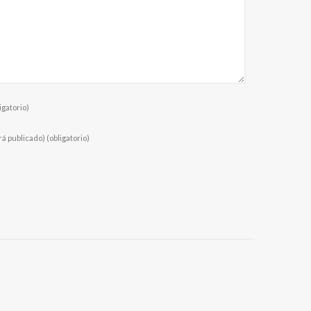
igatorio)
rá publicado)
(obligatorio)