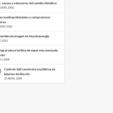
, causas y soluciones del cambio climático
UBRE 2002
s medioambientales y compromisos
iores
BRE 2002
cambio de imagen en Mundoenergía
O 2011
rgy produce turbina de vapor más avanzada
ndo
RO 2009
Controls Saft construirá una fábrica de
baterías de litio-ión
25 ABRIL 2009