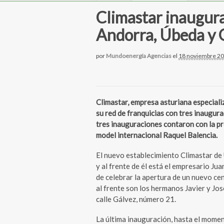
Climastar inaugura
Andorra, Úbeda y 
por
Mundoenergía Agencias
el
18 noviembre 2
Climastar, empresa asturiana especiali
su red de franquicias con tres inaugur
tres inauguraciones contaron con la pre
model internacional Raquel Balencia.
El nuevo establecimiento Climastar de 
y al frente de él está el empresario Ju
de celebrar la apertura de un nuevo ce
al frente son los hermanos Javier y Jos
calle Gálvez, número 21.
La última inauguración, hasta el momen