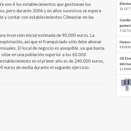
Efectos
Ya son 6 los establecimientos que gestionan los
21 OCT
tos, pero durante 2006 y en años sucesivos se espera
e y contar con establecimientos Climastar en las
Cumbre
.
poster
7 OCTU
una inversión inicial estimada de 90.000 euros. La
 explotación, así que el franquiciado sólo debe abonar
Nuevo 
8 ENER
nsuales. El local de negocio es asequible, ya que basta
sitúe en una población superior a los 60.000
GE Ene
 establecimiento en el primer año es de 240.000 euros,
del mu
0 euros de media durante el segundo ejercicio.
11 ENE