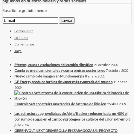
Síguenos en nuestro boletín y redes sociales
Suscríbete gratuitamente.
Lo más leído
Lo último
Comentarios
Tags
Efectos, causas y soluciones del cambio climático
21 octubre 2002
Cumbres medioambientales y compromisos posteriores
7 octubre 2002
Nuevo cambio de imagen en Mundoenergía
8 enero 2011
GE Energy produce turbina de vapor más avanzada del mundo
11 enero
2009
Controls Saft construirá una fábrica de baterías de litio-ión
25 abril 2009
Las estructuras agrovoltaicas de AlphaTracker reducen hasta un 40% el
consumo de agua en el campo y protegen los cultivos del calor extremo
8
julio 2026
GREENVOLT NEXT DESARROLLA EN ZARAGOZA UN PROYECTO